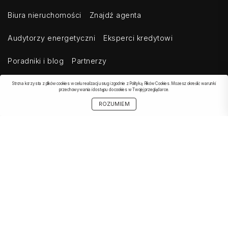
Biura nieruchomości
Znajdź agenta
Audytorzy energetyczni
Eksperci kredytowi
Poradniki i blog
Partnerzy
Strona korzysta z plików cookies w celu realizacji usług i zgodnie z Polityką Plików Cookies. Możesz określić warunki
przechowywania i dostępu do cookies w Twojej przeglądarce.
OBSERWOWANE
SZUKAJ
START
MOJE KONTO
UDOSTĘPNIJ
ROZUMIEM
OFERTA
Kontakt
Regulamin
Cennik dla klientów indywidualnych
Cennik dla klientów biznesowych
Cennik dla serwisów agregujących
Eksport ogłoszeń
Polityka prywatności
Bezpieczeństwo