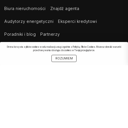
Biura nieruchomości
Znajdź agenta
Audytorzy energetyczni
Eksperci kredytowi
Poradniki i blog
Partnerzy
Strona korzysta z plików cookies w celu realizacji usług i zgodnie z Polityką Plików Cookies. Możesz określić warunki
przechowywania i dostępu do cookies w Twojej przeglądarce.
OBSERWOWANE
SZUKAJ
START
MOJE KONTO
UDOSTĘPNIJ
ROZUMIEM
OFERTA
Kontakt
Regulamin
Cennik dla klientów indywidualnych
Cennik dla klientów biznesowych
Cennik dla serwisów agregujących
Eksport ogłoszeń
Polityka prywatności
Bezpieczeństwo