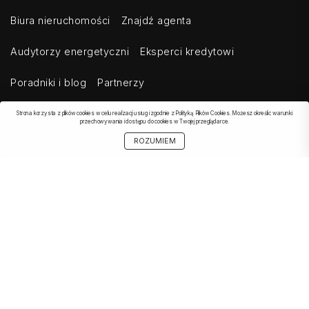
Biura nieruchomości
Znajdź agenta
Audytorzy energetyczni
Eksperci kredytowi
Poradniki i blog
Partnerzy
Strona korzysta z plików cookies w celu realizacji usług i zgodnie z Polityką Plików Cookies. Możesz określić warunki
przechowywania i dostępu do cookies w Twojej przeglądarce.
OBSERWOWANE
SZUKAJ
START
MOJE KONTO
UDOSTĘPNIJ
ROZUMIEM
OFERTA
Kontakt
Regulamin
Cennik dla klientów indywidualnych
Cennik dla klientów biznesowych
Cennik dla serwisów agregujących
Eksport ogłoszeń
Polityka prywatności
Bezpieczeństwo