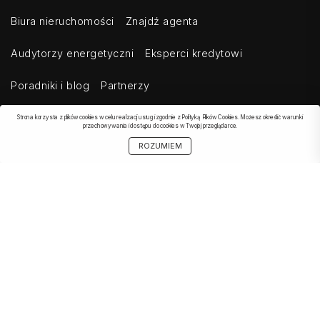
Biura nieruchomości
Znajdź agenta
Audytorzy energetyczni
Eksperci kredytowi
Poradniki i blog
Partnerzy
Strona korzysta z plików cookies w celu realizacji usług i zgodnie z Polityką Plików Cookies. Możesz określić warunki
przechowywania i dostępu do cookies w Twojej przeglądarce.
OBSERWOWANE
SZUKAJ
START
MOJE KONTO
UDOSTĘPNIJ
ROZUMIEM
OFERTA
Kontakt
Regulamin
Cennik dla klientów indywidualnych
Cennik dla klientów biznesowych
Cennik dla serwisów agregujących
Eksport ogłoszeń
Polityka prywatności
Bezpieczeństwo