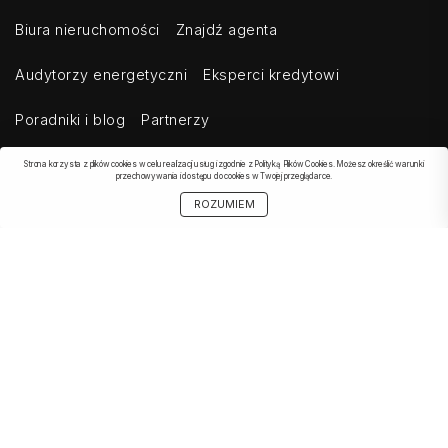
Biura nieruchomości
Znajdź agenta
Audytorzy energetyczni
Eksperci kredytowi
Poradniki i blog
Partnerzy
Strona korzysta z plików cookies w celu realizacji usług i zgodnie z Polityką Plików Cookies. Możesz określić warunki
przechowywania i dostępu do cookies w Twojej przeglądarce.
OBSERWOWANE
SZUKAJ
START
MOJE KONTO
UDOSTĘPNIJ
ROZUMIEM
OFERTA
Kontakt
Regulamin
Cennik dla klientów indywidualnych
Cennik dla klientów biznesowych
Cennik dla serwisów agregujących
Eksport ogłoszeń
Polityka prywatności
Bezpieczeństwo