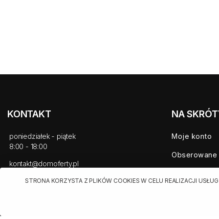
KONTAKT
NA SKRÓT
poniedziałek - piątek
Moje konto
8:00 - 18:00
Obserowane
kontakt@domoferty.pl
Mieszkania n
STRONA KORZYSTA Z PLIKÓW COOKIES W CELU REALIZACJI USŁUG
Domy na spr
Nowe mieszk