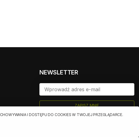
NEWSLETTER
ZAPISZ MNIE
ualnych
RZECHOWYWANIA I DOSTĘPU DO COOKIES W TWOJEJ PRZEGLĄDARCE.
owych
jących