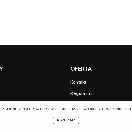
Y
OFERTA
Kontakt
Regulamin
a sprzedaż
Cennik dla klientów indywid
 I ZGODNIE Z POLITYKĄ PLIKÓW COOKIES. MOŻESZ OKREŚLIĆ WARUNKI P
zedaż
Cennik dla klientów biznes
ROZUMIEM
ania
Cennik dla serwisów agregu