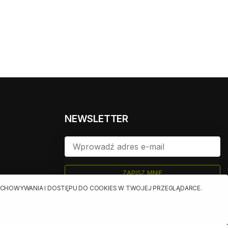
NEWSLETTER
ZAPISZ MNIE
ualnych
RZECHOWYWANIA I DOSTĘPU DO COOKIES W TWOJEJ PRZEGLĄDARCE.
owych
jących