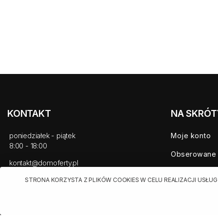
KONTAKT
NA SKRÓT
poniedziałek - piątek
Moje konto
8:00 - 18:00
Obserowane
kontakt@domoferty.pl
Mieszkania n
STRONA KORZYSTA Z PLIKÓW COOKIES W CELU REALIZACJI USŁUG
Domy na spr
Nowe mieszk