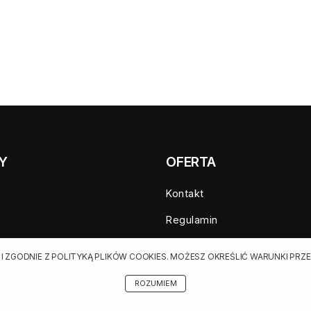
Y
OFERTA
Kontakt
Regulamin
a sprzedaż
Cennik dla klientów indywid
 I ZGODNIE Z POLITYKĄ PLIKÓW COOKIES. MOŻESZ OKREŚLIĆ WARUNKI P
zedaż
Cennik dla klientów biznes
ROZUMIEM
ania
Cennik dla serwisów agregu