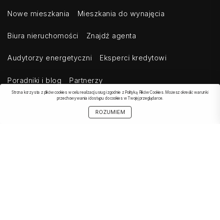
Nowe mieszkania
Mieszkania do wynajęcia
Biura nieruchomości
Znajdź agenta
Audytorzy energetyczni
Eksperci kredytowi
Poradniki i blog
Partnerzy
Strona korzysta z plików cookies w celu realizacji usług i zgodnie z Polityką Plików Cookies. Możesz określić warunki
przechowywania i dostępu do cookies w Twojej przeglądarce.
ROZUMIEM
OBSERWOWANE
SZUKAJ
START
MOJE KONTO
UDOSTĘPNIJ
OFERTA
Kontakt
Regulamin
Cennik dla klientów indywidualnych
Cennik dla klientów biznesowych
Cennik dla serwisów agregujących
Eksport ogłoszeń