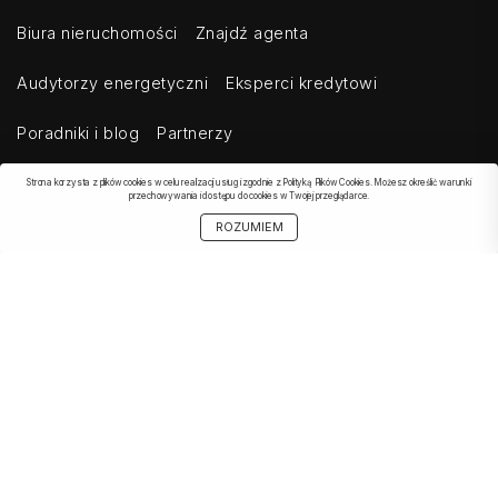
Biura nieruchomości
Znajdź agenta
Audytorzy energetyczni
Eksperci kredytowi
Poradniki i blog
Partnerzy
Strona korzysta z plików cookies w celu realizacji usług i zgodnie z Polityką Plików Cookies. Możesz określić warunki
przechowywania i dostępu do cookies w Twojej przeglądarce.
OBSERWOWANE
SZUKAJ
START
MOJE KONTO
UDOSTĘPNIJ
ROZUMIEM
OFERTA
Kontakt
Regulamin
Cennik dla klientów indywidualnych
Cennik dla klientów biznesowych
Cennik dla serwisów agregujących
Eksport ogłoszeń
Polityka prywatności
Bezpieczeństwo