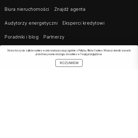
Biura nieruchomości
Znajdź agenta
Audytorzy energetyczni
Eksperci kredytowi
Poradniki i blog
Partnerzy
Strona korzysta z plików cookies w celu realizacji usług i zgodnie z Polityką Plików Cookies. Możesz określić warunki
przechowywania i dostępu do cookies w Twojej przeglądarce.
OBSERWOWANE
SZUKAJ
START
MOJE KONTO
UDOSTĘPNIJ
ROZUMIEM
OFERTA
Kontakt
Regulamin
Cennik dla klientów indywidualnych
Cennik dla klientów biznesowych
Cennik dla serwisów agregujących
Eksport ogłoszeń
Polityka prywatności
Bezpieczeństwo