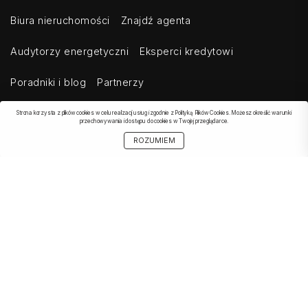
Biura nieruchomości
Znajdź agenta
Audytorzy energetyczni
Eksperci kredytowi
Poradniki i blog
Partnerzy
Strona korzysta z plików cookies w celu realizacji usług i zgodnie z Polityką Plików Cookies. Możesz określić warunki
przechowywania i dostępu do cookies w Twojej przeglądarce.
OBSERWOWANE
SZUKAJ
START
MOJE KONTO
UDOSTĘPNIJ
ROZUMIEM
OFERTA
Kontakt
Regulamin
Cennik dla klientów indywidualnych
Cennik dla klientów biznesowych
Cennik dla serwisów agregujących
Eksport ogłoszeń
Polityka prywatności
Bezpieczeństwo