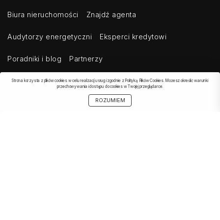
Biura nieruchomości
Znajdź agenta
Audytorzy energetyczni
Eksperci kredytowi
Poradniki i blog
Partnerzy
Strona korzysta z plików cookies w celu realizacji usług i zgodnie z Polityką Plików Cookies. Możesz określić warunki
przechowywania i dostępu do cookies w Twojej przeglądarce.
OBSERWOWANE
SZUKAJ
START
MOJE KONTO
UDOSTĘPNIJ
ROZUMIEM
OFERTA
Kontakt
Regulamin
Cennik dla klientów indywidualnych
Cennik dla klientów biznesowych
Cennik dla serwisów agregujących
Eksport ogłoszeń
Polityka prywatności
Bezpieczeństwo