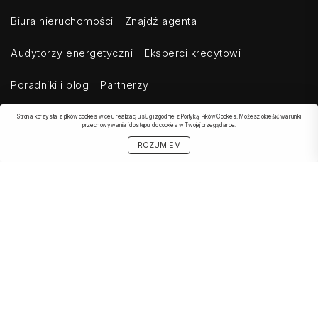
Biura nieruchomości
Znajdź agenta
Audytorzy energetyczni
Eksperci kredytowi
Poradniki i blog
Partnerzy
Strona korzysta z plików cookies w celu realizacji usług i zgodnie z Polityką Plików Cookies. Możesz określić warunki
przechowywania i dostępu do cookies w Twojej przeglądarce.
OBSERWOWANE
SZUKAJ
START
MOJE KONTO
UDOSTĘPNIJ
ROZUMIEM
OFERTA
Kontakt
Regulamin
Cennik dla klientów indywidualnych
Cennik dla klientów biznesowych
Cennik dla serwisów agregujących
Eksport ogłoszeń
Polityka prywatności
Bezpieczeństwo