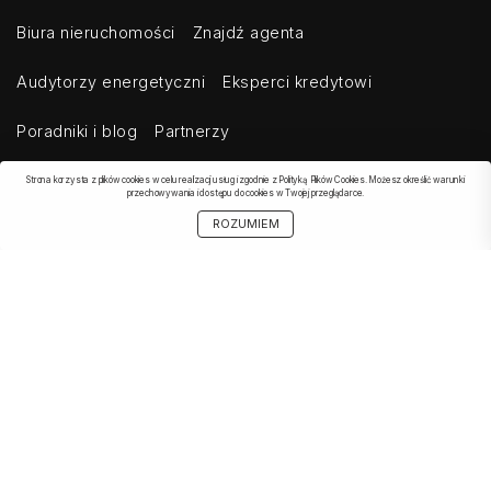
Biura nieruchomości
Znajdź agenta
Audytorzy energetyczni
Eksperci kredytowi
Poradniki i blog
Partnerzy
Strona korzysta z plików cookies w celu realizacji usług i zgodnie z Polityką Plików Cookies. Możesz określić warunki
przechowywania i dostępu do cookies w Twojej przeglądarce.
OBSERWOWANE
SZUKAJ
START
MOJE KONTO
UDOSTĘPNIJ
ROZUMIEM
OFERTA
Kontakt
Regulamin
Cennik dla klientów indywidualnych
Cennik dla klientów biznesowych
Cennik dla serwisów agregujących
Eksport ogłoszeń
Polityka prywatności
Bezpieczeństwo