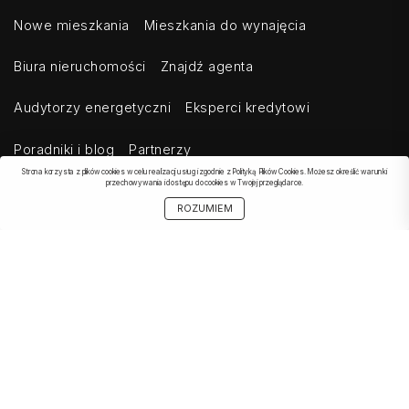
Nowe mieszkania
Mieszkania do wynajęcia
Biura nieruchomości
Znajdź agenta
Audytorzy energetyczni
Eksperci kredytowi
Poradniki i blog
Partnerzy
Strona korzysta z plików cookies w celu realizacji usług i zgodnie z Polityką Plików Cookies. Możesz określić warunki
przechowywania i dostępu do cookies w Twojej przeglądarce.
ROZUMIEM
OBSERWOWANE
SZUKAJ
START
MOJE KONTO
UDOSTĘPNIJ
OFERTA
Kontakt
Regulamin
Cennik dla klientów indywidualnych
Cennik dla klientów biznesowych
Cennik dla serwisów agregujących
Eksport ogłoszeń