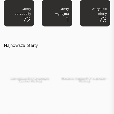
Oferty
Oferty
Wszystkie
sprzedaży
wynajmu
oferty
72
1
73
Najnowsze oferty
Lokal użytkowy 64 m² do wynajęcia,
Mieszkanie, 2 pokoje 47 m² na sprzedaż -
Zapleczna, Kołobrzeg
Kołobrzeg