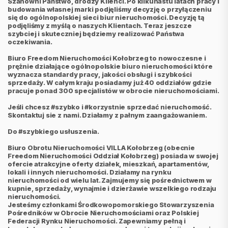
Szanowni Państwo, drodzy Klienci. Po kilkunastu latach pracy i
budowania własnej marki podjęliśmy decyzję o przyłączeniu
się do ogólnopolskiej sieci biur nieruchomości. Decyzję tą
podjęliśmy z myślą o naszych Klientach. Teraz jeszcze
szybciej i skuteczniej będziemy realizować Państwa
oczekiwania.
Biuro Freedom Nieruchomości Kołobrzeg to nowoczesne i
prężnie działające ogólnopolskie biuro nieruchomości które
wyznacza standardy pracy, jakości obsługi i szybkości
sprzedaży. W całym kraju posiadamy już 40 oddziałów gdzie
pracuje ponad 300 specjalistów w obrocie nieruchomościami.
Jeśli chcesz #szybko i #korzystnie sprzedać nieruchomość.
Skontaktuj sie z nami. Działamy z pałnym zaangażowaniem.
Do #szybkiego usłuszenia.
Biuro Obrotu Nieruchomości VILLA Kołobrzeg (obecnie
Freedom Nieruchomości Oddział Kołobrzeg) posiada w swojej
ofercie atrakcyjne oferty działek, mieszkań, apartamentów,
lokali i innych nieruchomości. Działamy na rynku
nieruchomości od wielu lat. Zajmujemy się pośrednictwem w
kupnie, sprzedaży, wynajmie i dzierżawie wszelkiego rodzaju
nieruchomości.
Jesteśmy członkami Środkowopomorskiego Stowarzyszenia
Pośredników w Obrocie Nieruchomościami oraz Polskiej
Federacji Rynku Nieruchomości. Zapewniamy pełną i