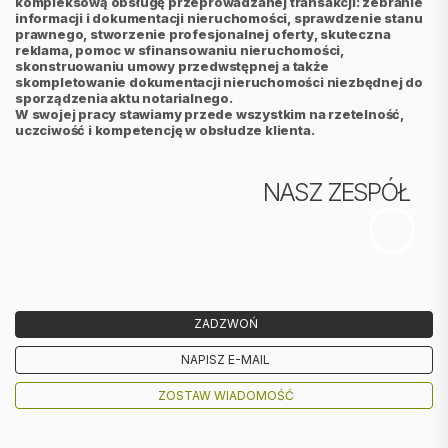
kompleksową obsługę przeprowadzanej transakcji: zebranie
informacji i dokumentacji nieruchomości, sprawdzenie stanu
prawnego, stworzenie profesjonalnej oferty, skuteczna
reklama, pomoc w sfinansowaniu nieruchomości,
skonstruowaniu umowy przedwstępnej a także
skompletowanie dokumentacji nieruchomości niezbędnej do
sporządzenia aktu notarialnego.
W swojej pracy stawiamy przede wszystkim na rzetelność,
uczciwość i kompetencję w obsłudze klienta.
NASZ ZESPÓŁ
ZADZWOŃ
NAPISZ E-MAIL
ZOSTAW WIADOMOŚĆ