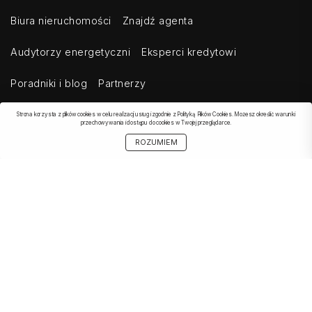
Biura nieruchomości
Znajdź agenta
Audytorzy energetyczni
Eksperci kredytowi
Poradniki i blog
Partnerzy
Strona korzysta z plików cookies w celu realizacji usług i zgodnie z Polityką Plików Cookies. Możesz określić warunki
przechowywania i dostępu do cookies w Twojej przeglądarce.
OBSERWOWANE
SZUKAJ
START
MOJE KONTO
UDOSTĘPNIJ
ROZUMIEM
OFERTA
Kontakt
Regulamin
Cennik dla klientów indywidualnych
Cennik dla klientów biznesowych
Cennik dla serwisów agregujących
Eksport ogłoszeń
Polityka prywatności
Bezpieczeństwo