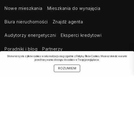
Nowe mieszkania
Mieszkania do wynajęcia
Biura nieruchomości
Znajdź agenta
Audytorzy energetyczni
Eksperci kredytowi
Poradniki i blog
Partnerzy
Strona korzysta z plików cookies w celu realizacji usług i zgodnie z Polityką Plików Cookies. Możesz określić warunki
przechowywania i dostępu do cookies w Twojej przeglądarce.
ROZUMIEM
OBSERWOWANE
SZUKAJ
START
MOJE KONTO
UDOSTĘPNIJ
OFERTA
Kontakt
Regulamin
Cennik dla klientów indywidualnych
Cennik dla klientów biznesowych
Cennik dla serwisów agregujących
Eksport ogłoszeń