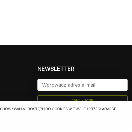
NEWSLETTER
ZAPISZ MNIE
ualnych
RZECHOWYWANIA I DOSTĘPU DO COOKIES W TWOJEJ PRZEGLĄDARCE.
owych
jących