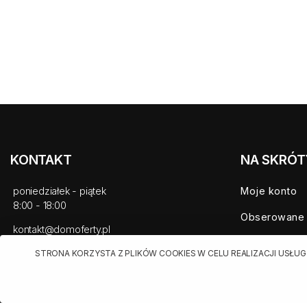
KONTAKT
NA SKRÓT
poniedziałek - piątek
Moje konto
8:00 - 18:00
Obserowane
kontakt@domoferty.pl
Mieszkania n
STRONA KORZYSTA Z PLIKÓW COOKIES W CELU REALIZACJI USŁUG
Domy na spr
Nowe mieszk