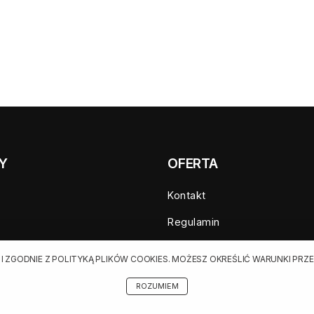
Y
OFERTA
Kontakt
Regulamin
a sprzedaż
Cennik dla klientów indywid
 I ZGODNIE Z POLITYKĄ PLIKÓW COOKIES. MOŻESZ OKREŚLIĆ WARUNKI P
zedaż
Cennik dla klientów biznes
ROZUMIEM
ania
Cennik dla serwisów agregu