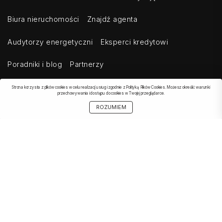
Biura nieruchomości
Znajdź agenta
Audytorzy energetyczni
Eksperci kredytowi
Poradniki i blog
Partnerzy
Strona korzysta z plików cookies w celu realizacji usług i zgodnie z Polityką Plików Cookies. Możesz określić warunki
przechowywania i dostępu do cookies w Twojej przeglądarce.
OBSERWOWANE
SZUKAJ
START
MOJE KONTO
UDOSTĘPNIJ
OFERTA
ROZUMIEM
Kontakt
Regulamin
Cennik dla klientów indywidualnych
Cennik dla klientów biznesowych
Cennik dla serwisów agregujących
Eksport ogłoszeń