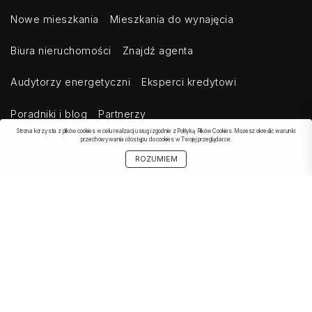
Nowe mieszkania
Mieszkania do wynajęcia
Biura nieruchomości
Znajdź agenta
Audytorzy energetyczni
Eksperci kredytowi
Poradniki i blog
Partnerzy
Strona korzysta z plików cookies w celu realizacji usług i zgodnie z Polityką Plików Cookies. Możesz określić warunki
przechowywania i dostępu do cookies w Twojej przeglądarce.
ROZUMIEM
OBSERWOWANE
SZUKAJ
START
MOJE KONTO
UDOSTĘPNIJ
OFERTA
Kontakt
Regulamin
Cennik dla klientów indywidualnych
Cennik dla klientów biznesowych
Cennik dla serwisów agregujących
Eksport ogłoszeń