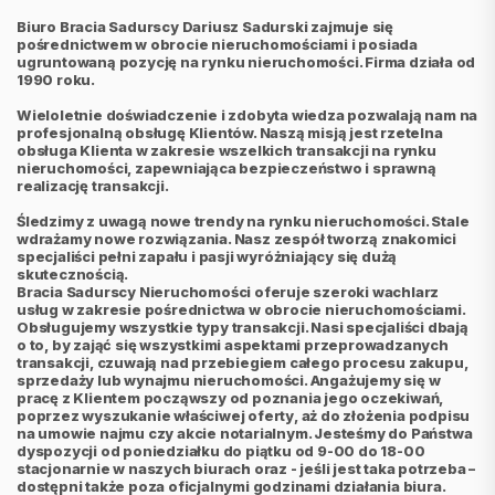
Biuro Bracia Sadurscy Dariusz Sadurski zajmuje się
pośrednictwem w obrocie nieruchomościami i posiada
ugruntowaną pozycję na rynku nieruchomości. Firma działa od
1990 roku.
Wieloletnie doświadczenie i zdobyta wiedza pozwalają nam na
profesjonalną obsługę Klientów. Naszą misją jest rzetelna
obsługa Klienta w zakresie wszelkich transakcji na rynku
nieruchomości, zapewniająca bezpieczeństwo i sprawną
realizację transakcji.
Śledzimy z uwagą nowe trendy na rynku nieruchomości. Stale
wdrażamy nowe rozwiązania. Nasz zespół tworzą znakomici
specjaliści pełni zapału i pasji wyróżniający się dużą
skutecznością.
Bracia Sadurscy Nieruchomości oferuje szeroki wachlarz
usług w zakresie pośrednictwa w obrocie nieruchomościami.
Obsługujemy wszystkie typy transakcji. Nasi specjaliści dbają
o to, by zająć się wszystkimi aspektami przeprowadzanych
transakcji, czuwają nad przebiegiem całego procesu zakupu,
sprzedaży lub wynajmu nieruchomości. Angażujemy się w
pracę z Klientem począwszy od poznania jego oczekiwań,
poprzez wyszukanie właściwej oferty, aż do złożenia podpisu
na umowie najmu czy akcie notarialnym. Jesteśmy do Państwa
dyspozycji od poniedziałku do piątku od 9-00 do 18-00
stacjonarnie w naszych biurach oraz - jeśli jest taka potrzeba –