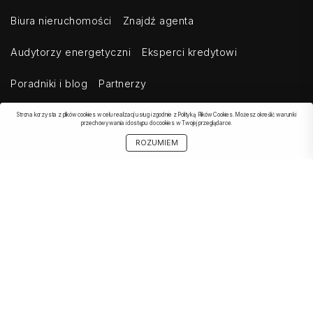
Biura nieruchomości
Znajdź agenta
Audytorzy energetyczni
Eksperci kredytowi
Poradniki i blog
Partnerzy
Strona korzysta z plików cookies w celu realizacji usług i zgodnie z Polityką Plików Cookies. Możesz określić warunki
przechowywania i dostępu do cookies w Twojej przeglądarce.
OBSERWOWANE
SZUKAJ
START
MOJE KONTO
UDOSTĘPNIJ
ROZUMIEM
OFERTA
Kontakt
Regulamin
Cennik dla klientów indywidualnych
Cennik dla klientów biznesowych
Cennik dla serwisów agregujących
Eksport ogłoszeń
Polityka prywatności
Bezpieczeństwo