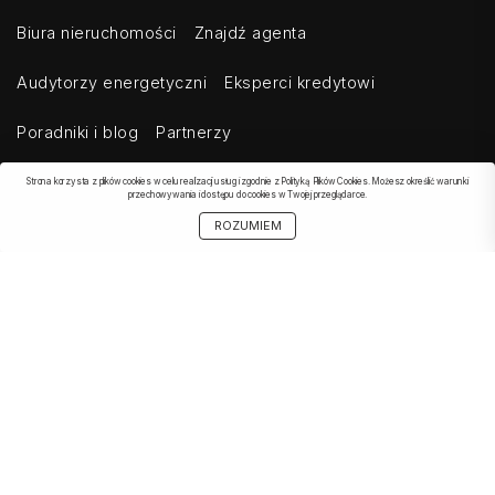
Biura nieruchomości
Znajdź agenta
Audytorzy energetyczni
Eksperci kredytowi
Poradniki i blog
Partnerzy
Strona korzysta z plików cookies w celu realizacji usług i zgodnie z Polityką Plików Cookies. Możesz określić warunki
przechowywania i dostępu do cookies w Twojej przeglądarce.
OBSERWOWANE
SZUKAJ
START
MOJE KONTO
UDOSTĘPNIJ
ROZUMIEM
OFERTA
Kontakt
Regulamin
Cennik dla klientów indywidualnych
Cennik dla klientów biznesowych
Cennik dla serwisów agregujących
Eksport ogłoszeń
Polityka prywatności
Bezpieczeństwo