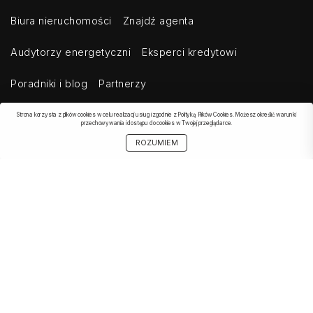
Biura nieruchomości
Znajdź agenta
Audytorzy energetyczni
Eksperci kredytowi
Poradniki i blog
Partnerzy
Strona korzysta z plików cookies w celu realizacji usług i zgodnie z Polityką Plików Cookies. Możesz określić warunki
przechowywania i dostępu do cookies w Twojej przeglądarce.
OBSERWOWANE
SZUKAJ
START
MOJE KONTO
UDOSTĘPNIJ
ROZUMIEM
OFERTA
Kontakt
Regulamin
Cennik dla klientów indywidualnych
Cennik dla klientów biznesowych
Cennik dla serwisów agregujących
Eksport ogłoszeń
Polityka prywatności
Bezpieczeństwo