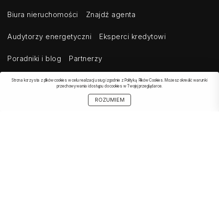
Biura nieruchomości
Znajdź agenta
Audytorzy energetyczni
Eksperci kredytowi
Poradniki i blog
Partnerzy
Strona korzysta z plików cookies w celu realizacji usług i zgodnie z Polityką Plików Cookies. Możesz określić warunki
przechowywania i dostępu do cookies w Twojej przeglądarce.
OBSERWOWANE
SZUKAJ
START
MOJE KONTO
UDOSTĘPNIJ
ROZUMIEM
OFERTA
Kontakt
Regulamin
Cennik dla klientów indywidualnych
Cennik dla klientów biznesowych
Cennik dla serwisów agregujących
Eksport ogłoszeń
Polityka prywatności
Bezpieczeństwo