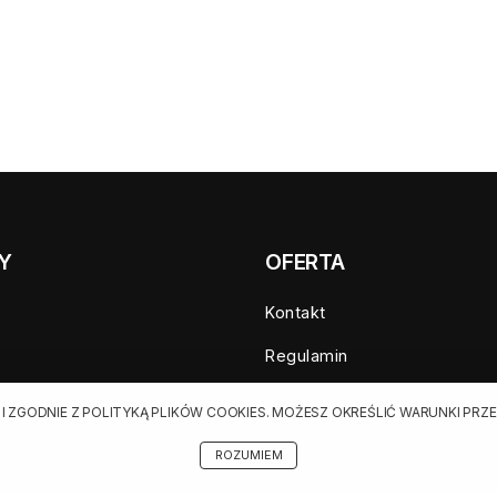
Y
OFERTA
Kontakt
Regulamin
a sprzedaż
Cennik dla klientów indywid
 I ZGODNIE Z POLITYKĄ PLIKÓW COOKIES. MOŻESZ OKREŚLIĆ WARUNKI P
zedaż
Cennik dla klientów biznes
ROZUMIEM
ania
Cennik dla serwisów agregu