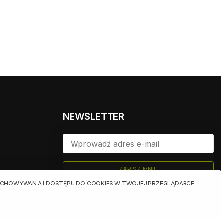
NEWSLETTER
ZAPISZ MNIE
ualnych
RZECHOWYWANIA I DOSTĘPU DO COOKIES W TWOJEJ PRZEGLĄDARCE.
owych
jących