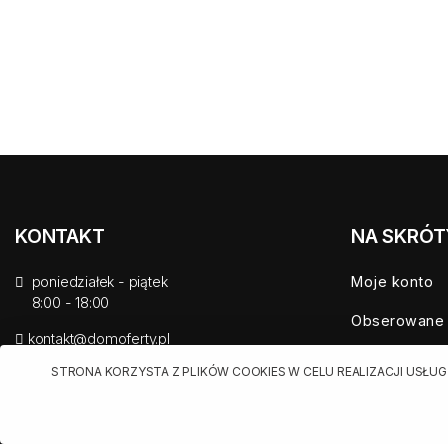
KONTAKT
NA SKRÓT
poniedziałek - piątek
Moje konto
8:00 - 18:00
Obserowane
kontakt@domoferty.pl
Mieszkania n
STRONA KORZYSTA Z PLIKÓW COOKIES W CELU REALIZACJI USŁUG
Domy na spr
Nowe mieszk