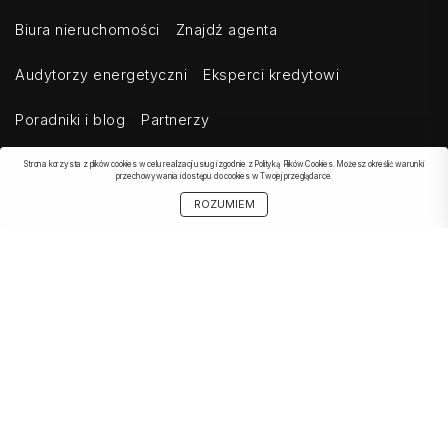
Biura nieruchomości
Znajdź agenta
Audytorzy energetyczni
Eksperci kredytowi
Poradniki i blog
Partnerzy
Strona korzysta z plików cookies w celu realizacji usług i zgodnie z Polityką Plików Cookies. Możesz określić warunki
przechowywania i dostępu do cookies w Twojej przeglądarce.
OBSERWOWANE
SZUKAJ
START
MOJE KONTO
UDOSTĘPNIJ
ROZUMIEM
OFERTA
Kontakt
Regulamin
Cennik dla klientów indywidualnych
Cennik dla klientów biznesowych
Cennik dla serwisów agregujących
Eksport ogłoszeń
Polityka prywatności
Bezpieczeństwo