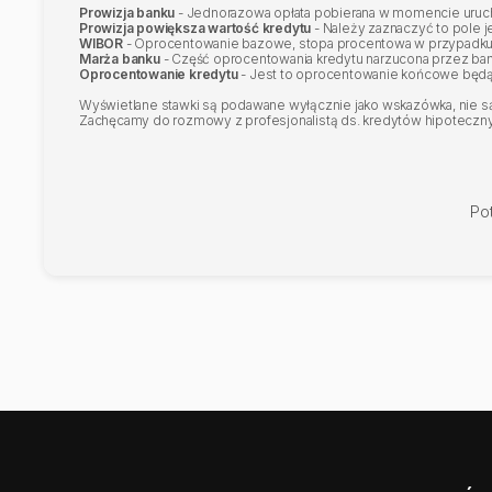
Prowizja banku
- Jednorazowa opłata pobierana w momencie urucho
Prowizja powiększa wartość kredytu
- Należy zaznaczyć to pole j
WIBOR
- Oprocentowanie bazowe, stopa procentowa w przypadku
Marża banku
- Część oprocentowania kredytu narzucona przez ba
Oprocentowanie kredytu
- Jest to oprocentowanie końcowe będą
Wyświetlane stawki są podawane wyłącznie jako wskazówka, nie są 
Zachęcamy do rozmowy z profesjonalistą ds. kredytów hipotecznych
Po