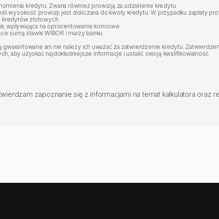
mienia kredytu. Zwana również prowizją za udzielenie kredytu.
eśli wysokość prowizji jest doliczana do kwoty kredytu. W przypadku zapłaty p
 kredytów złotowych
nk, wpływająca na oprocentowanie końcowe.
ce sumą stawki WIBOR i marży banku.
gwarantowane ani nie należy ich uważać za zatwierdzenie kredytu. Zatwierdzeni
, aby uzyskać najdokładniejsze informacje i ustalić swoją kwalifikowalność.
twierdzam zapoznanie się z informacjami na temat kalkulatora oraz 