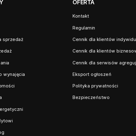
Y
OFERTA
Kontakt
Regulamin
a sprzedaż
Cennik dla klientów indywid
zedaż
Cennik dla klientów biznes
ania
Cennik dla serwisów agregu
o wynajęcia
Eksport ogłoszeń
homości
Polityka prywatności
a
Bezpieczeństwo
ergetyczni
dytowi
log