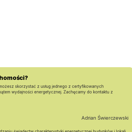
/25409
uchomości?
 możesz skorzystać z usług jednego z certyfikowanych
 kątem wydajności energetycznej. Zachęcamy do kontaktu z
Adrian Świerczewski
ądzaniu świadectw charakterystyki energetycznej budynków i lokali.