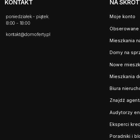
KONTAKT
NA SKRÓT
poniedziałek - piątek
Moje konto
8:00 - 18:00
Obserowane
kontakt@domoferty.pl
Mieszkania n
Domy na spr
Nowe mieszk
Mieszkania d
Biura nieruc
Znajdź agent
Audytorzy en
Eksperci kre
Poradniki i b