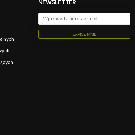
NEWSLETTER
ZAPISZ MNIE
ualnych
owych
jących