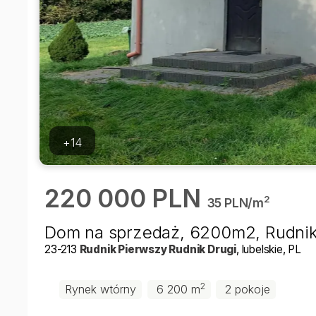
+14
220 000 PLN
2
35 PLN/m
Dom na sprzedaż, 6200m2, Rudnik
23-213
Rudnik Pierwszy
Rudnik Drugi
, lubelskie
, PL
2
Rynek wtórny
6 200 m
2 pokoje