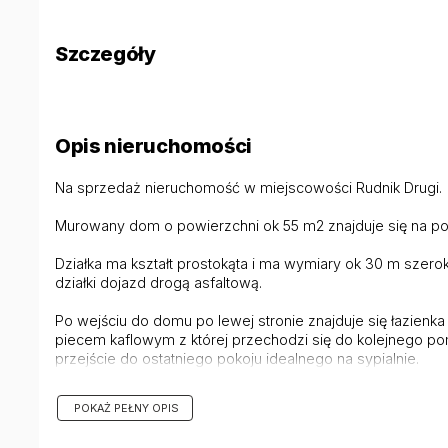
Szczegóły
Opis nieruchomości
Na sprzedaż nieruchomość w miejscowości Rudnik Drugi.
Murowany dom o powierzchni ok 55 m2 znajduje się na po
Działka ma kształt prostokąta i ma wymiary ok 30 m szero
działki dojazd drogą asfaltową.
Po wejściu do domu po lewej stronie znajduje się łazien
piecem kaflowym z której przechodzi się do kolejnego po
przejście do ostatniego pokoju idealnego na sypialnie.
W niedalekiej odległości sklep i szkoła
- ok. 10 min od trasy S19
POKAŻ PEŁNY OPIS
- ok. 20 min od Kraśnika
- ok 40 min od Lublina