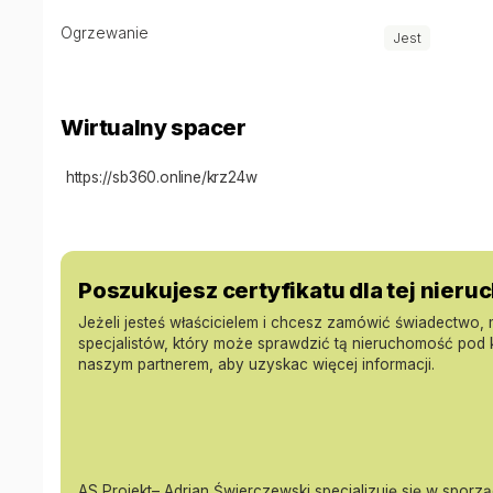
Zapraszamy na prezentacje nieruchomośći.
Ogrzewanie
Jest
wirtualny spacer: https://panel.spotbrowser.com/projects
Zobacz Wirtualny Spacer: https://sb360.online/krz24w
Wirtualny spacer
Oferta wysłana z systemu Galactica Virgo
https://sb360.online/krz24w
Poszukujesz certyfikatu dla tej nier
Jeżeli jesteś właścicielem i chcesz zamówić świadectwo,
specjalistów, który może sprawdzić tą nieruchomość pod
naszym partnerem, aby uzyskac więcej informacji.
AS Projekt– Adrian Świerczewski specjalizuję się w sporz