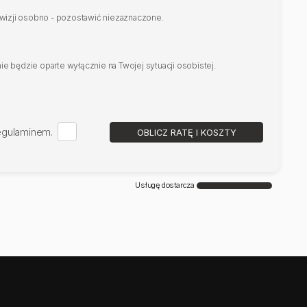
rowizji osobno - pozostawić niezaznaczone.
e będzie oparte wyłącznie na Twojej sytuacji osobistej.
regulaminem.
OBLICZ RATĘ I KOSZTY
Usługę dostarcza