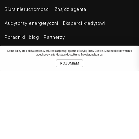
Biura nieruchomości
Znajdź agenta
Audytorzy energetyczni
Eksperci kredytowi
Poradniki i blog
Partnerzy
Strona korzysta z plików cookies w celu realizacji usług i zgodnie z Polityką Plików Cookies. Możesz określić warunki
przechowywania i dostępu do cookies w Twojej przeglądarce.
OBSERWOWANE
SZUKAJ
START
MOJE KONTO
UDOSTĘPNIJ
ROZUMIEM
OFERTA
Kontakt
Regulamin
Cennik dla klientów indywidualnych
Cennik dla klientów biznesowych
Cennik dla serwisów agregujących
Eksport ogłoszeń
Polityka prywatności
Bezpieczeństwo