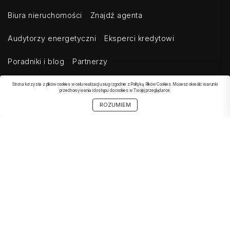
Biura nieruchomości
Znajdź agenta
Audytorzy energetyczni
Eksperci kredytowi
Poradniki i blog
Partnerzy
Strona korzysta z plików cookies w celu realizacji usług i zgodnie z Polityką Plików Cookies. Możesz określić warunki
przechowywania i dostępu do cookies w Twojej przeglądarce.
OBSERWOWANE
SZUKAJ
START
MOJE KONTO
UDOSTĘPNIJ
ROZUMIEM
OFERTA
Kontakt
Regulamin
Cennik dla klientów indywidualnych
Cennik dla klientów biznesowych
Cennik dla serwisów agregujących
Eksport ogłoszeń
Polityka prywatności
Bezpieczeństwo