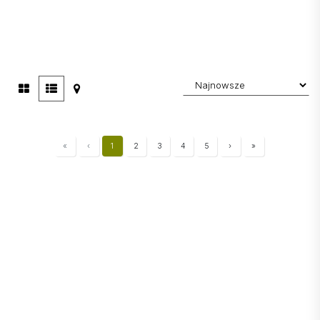
«
‹
1
2
3
4
5
›
»