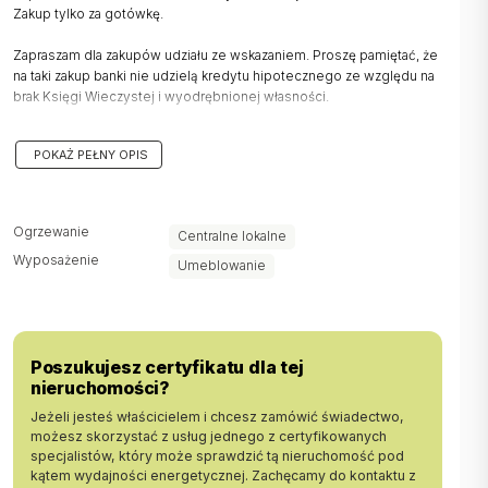
Zakup tylko za gotówkę.
Zapraszam dla zakupów udziału ze wskazaniem. Proszę pamiętać, że
na taki zakup banki nie udzielą kredytu hipotecznego ze względu na
brak Księgi Wieczystej i wyodrębnionej własności.
Lokal jest nowy, bardzo ładnie wykończony i gotowy do
POKAŻ PEŁNY OPIS
wprowadzenia. Budynek został całkowicie wyremontowany i
również jest w bardzo dobrym stanie.
Na metraż 24,5 m2 składa się salon z aneksem kuchennym i
Ogrzewanie
Centralne lokalne
wyjściem na balkon, łazienka z WC oraz przedpokój. W przedpokoju
Wyposażenie
jest szafa w zabudowie. Aneks kuchenny jest wyposażony i
Umeblowanie
umeblowany.
Opłaty administracyjne wynoszą 320 zł, dodatkowo płatny jest prąd.
Ogrzewanie jest z kotłowni budynku.
Poszukujesz certyfikatu dla tej
Cena: 450 000zł
nieruchomości?
Zapraszam do kontaktu: Katarzyna Hołda 503-780-786
Jeżeli jesteś właścicielem i chcesz zamówić świadectwo,
możesz skorzystać z usług jednego z certyfikowanych
::DODATKOWE INFORMACJE |
specjalistów, który może sprawdzić tą nieruchomość pod
Rodzaj budynku: dom wielorodzinny |
kątem wydajności energetycznej. Zachęcamy do kontaktu z