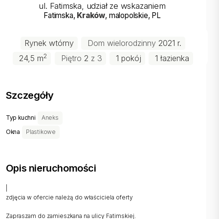
ul. Fatimska, udział ze wskazaniem
Fatimska
,
Kraków
, malopolskie
, PL
Rynek wtórny
Dom wielorodzinny
2021 r.
2
24,5 m
Piętro
2
z 3
1 pokój
1 łazienka
Szczegóły
Typ kuchni
Aneks
Okna
Plastikowe
Opis nieruchomości
|
zdjęcia w ofercie należą do właściciela oferty
Zapraszam do zamieszkana na ulicy Fatimskiej.