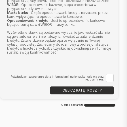
przypadku zapłaty prowizji osobno - pozostawić niezaznaczone.
WIBOR
- Oprocentowanie bazowe, stopa procentowa w
przypadku kredytów złotowych
Marża banku
- Część oprocentowania kredytu narzucona przez
bank, wpływająca na oprocentowanie końcowe.
Oprocentowanie kredytu
- Jest to oprocentowanie końcowe
będące sumą stawki WIBOR i marży banku.
Wyświetlane stawki są podawane wyłącznie jako wskazówka, nie
są gwarantowane ani nie należy ich uważać za zatwierdzenie
kredytu. Zatwierdzenie będzie oparte wyłącznie na Twojej
sytuacji osobistej. Zachęcamy do rozmowy z profesjonalistą ds.
kredytów hipotecznych, aby uzyskać najdokładniejsze informacje
i ustalić swoją kwalifikowalność.
Potwierdzam zapoznanie się z informacjami na temat kalkulatora oraz
regulaminem.
OBLICZ RATĘ I KOSZTY
Usługę dostarcza