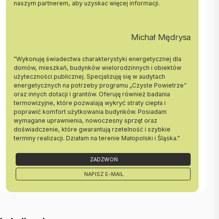
Gaz: jest |
naszym partnerem, aby uzyskac więcej informacji.
Woda: jest |
Ogrzewanie: C.O. lokalne |
Winda: NIE |
Michał Mędrysa
Rozkład: jednostronne rozkładowe |
Usytuowanie: jednostronne |
Opłaty w czynszu: woda ciepła, woda, fundusz remontowy, Części
"Wykonuję świadectwa charakterystyki energetycznej dla
wspólne, CO, administracja |
domów, mieszkań, budynków wielorodzinnych i obiektów
Opłaty wg liczników: prąd |
użyteczności publicznej. Specjalizuję się w audytach
Rodzaj mieszkania: jednopoziomowe |
energetycznych na potrzeby programu „Czyste Powietrze”
Garaż: brak |
oraz innych dotacji i grantów. Oferuję również badania
termowizyjne, które pozwalają wykryć straty ciepła i
Stan lokalu: idealny |
poprawić komfort użytkowania budynków. Posiadam
Okna: PCV |
wymagane uprawnienia, nowoczesny sprzęt oraz
Instalacje: dobre |
doświadczenie, które gwarantują rzetelność i szybkie
Balkon: średni |
terminy realizacji. Działam na terenie Małopolski i Śląska."
Liczba balkonów: 1 |
Powierzchnia użytkowa [m2]: 24,5000 |
Rok budowy: 2021 |
ZADZWOŃ
Liczba pokoi: 1 |
NAPISZ E-MAIL
Liczba sypialni: 1 |
Podłogi pokoi: drewniana |
Ściany pokoi: malowane, glazura |
Wystawa okien - pokoje : Pd-Wsch |
Typ kuchni: aneks kuchenny |