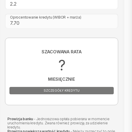
Oprocentowanie kredytu
(WIBOR + marża)
SZACOWANA RATA
?
MIESIĘCZNIE
SZCZEGÓŁY KREDYTU
Prowizja banku
- Jednorazowa opłata pobierana w momencie
uruchomienia kredytu. Zwana również prowizją za udzielenie
kredytu.
Prowizja powiększa wartość kredytu
- Należy zaznaczyć to pole