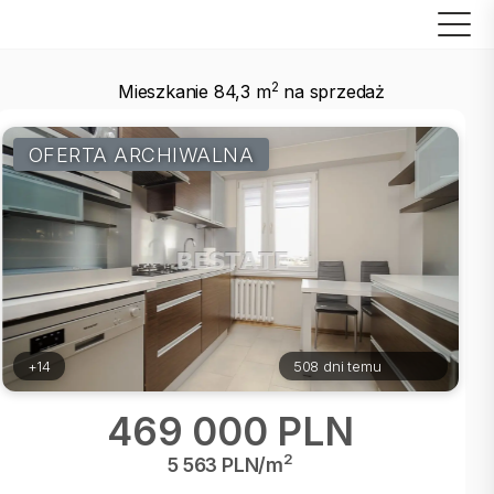
2
Mieszkanie 84,3 m
na sprzedaż
OFERTA ARCHIWALNA
+14
508 dni temu
469 000 PLN
2
5 563 PLN/m