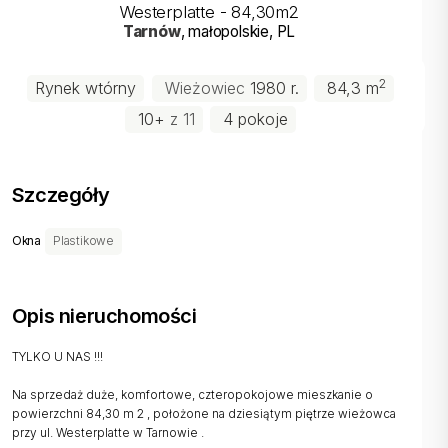
Westerplatte - 84,30m2
Tarnów
, małopolskie
, PL
2
Rynek wtórny
Wieżowiec
1980 r.
84,3 m
10+
z 11
4 pokoje
Szczegóły
Okna
Plastikowe
Opis nieruchomości
TYLKO U NAS !!!
Na sprzedaż duże, komfortowe, czteropokojowe mieszkanie o
powierzchni 84,30 m 2 , położone na dziesiątym piętrze wieżowca
przy ul. Westerplatte w Tarnowie .