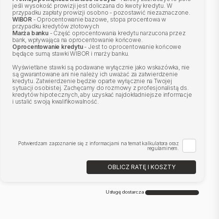
jeśli wysokość prowizji jest doliczana do kwoty kredytu. W
przypadku zapłaty prowizji osobno - pozostawić niezaznaczone.
WIBOR
- Oprocentowanie bazowe, stopa procentowa w
przypadku kredytów złotowych
Marża banku
- Część oprocentowania kredytu narzucona przez
bank, wpływająca na oprocentowanie końcowe.
Oprocentowanie kredytu
- Jest to oprocentowanie końcowe
będące sumą stawki WIBOR i marży banku.
Wyświetlane stawki są podawane wyłącznie jako wskazówka, nie
są gwarantowane ani nie należy ich uważać za zatwierdzenie
kredytu. Zatwierdzenie będzie oparte wyłącznie na Twojej
sytuacji osobistej. Zachęcamy do rozmowy z profesjonalistą ds.
kredytów hipotecznych, aby uzyskać najdokładniejsze informacje
i ustalić swoją kwalifikowalność.
Potwierdzam zapoznanie się z informacjami na temat kalkulatora oraz
regulaminem.
OBLICZ RATĘ I KOSZTY
Usługę dostarcza