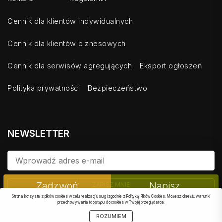
Cennik dla klientów indywidualnych
Cennik dla klientów biznesowych
Cennik dla serwisów agregujących
Eksport ogłoszeń
Polityka prywatności
Bezpieczeństwo
NEWSLETTER
PODOBNE
Zadzwoń
Napisz
ZAPISZ MNIE
Strona korzysta z plików cookies w celu realizacji usług i zgodnie z Polityką Plików Cookies. Możesz określić warunki
przechowywania i dostępu do cookies w Twojej przeglądarce.
OBSERWOWANE
SZUKAJ
START
MOJE KONTO
OBSERWUJ
UDOSTĘPNIJ
ROZUMIEM