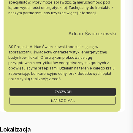
specjalistów, który może sprawdzić tą nieruchomość pod
deweloperskim.
kątem wydajności energetycznej. Zachęcamy do kontaktu z
naszym partnerem, aby uzyskac więcej informacji.
Zapraszamy na prezentację !!!
Jesteśmy z Tobą od prezentacji do przekazania kluczy. Sprawnie
przygotujemy dla Ciebie dokumenty do zakupu, a z naszym doradcą
Adrian Świerczewski
finansowym wybierzesz najlepszą ofertę kredytu.
AS Projekt– Adrian Świerczewski specjalizuję się w
Nr oferty: MS-14682
sporządzaniu świadectw charakterystyki energetycznej
budynków i lokali. Oferuję kompleksową usługę
Zadzwoń do mnie:
przygotowania certyfikatów energetycznych zgodnych z
Bochenek Dawid
obowiązującymi przepisami. Działam na terenie całego kraju,
tel.: +48500130465
zapewniając konkurencyjne ceny, brak dodatkowych opłat
tel.: +48146888070
oraz szybką realizację zleceń.
e-mail: dbochenek@bestate.com.pl
BESTATE Tarnów
ZADZWOŃ
www.bestate.com.pl
NAPISZ E-MAIL
Oferta wysłana z systemu Galactica Virgo
Lokalizacja