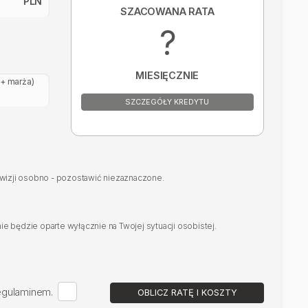
PLN
SZACOWANA RATA
?
MIESIĘCZNIE
+ marża)
SZCZEGÓŁY KREDYTU
rowizji osobno - pozostawić niezaznaczone.
e będzie oparte wyłącznie na Twojej sytuacji osobistej.
regulaminem.
OBLICZ RATĘ I KOSZTY