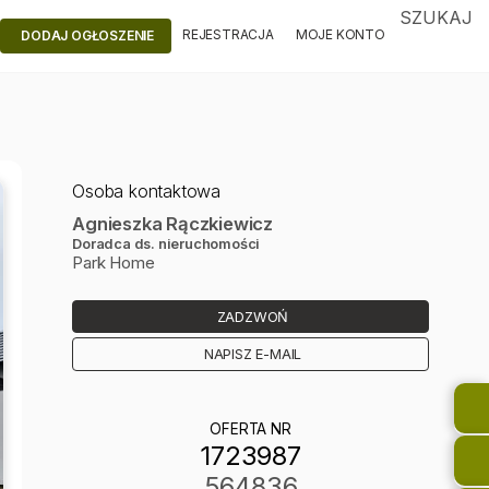
SZUKAJ
REJESTRACJA
MOJE KONTO
DODAJ OGŁOSZENIE
Osoba kontaktowa
Agnieszka Rączkiewicz
Doradca ds. nieruchomości
Park Home
ZADZWOŃ
NAPISZ E-MAIL
OFERTA NR
1723987
564836