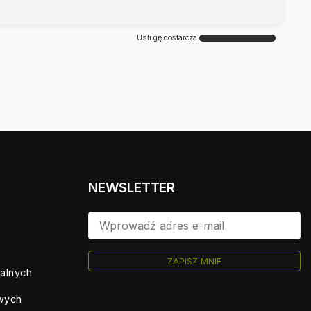
Usługę dostarcza
NEWSLETTER
ZAPISZ MNIE
ualnych
owych