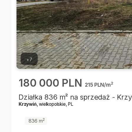
+7
180 000 PLN
2
215 PLN/m
Działka 836 m² na sprzedaż - Krz
Krzywiń
, wielkopolskie
, PL
2
836 m