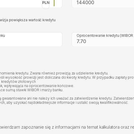
PLN
wizja powiększa wartość kredytu
nku
Oprocentowanie kredytu
(WIBOR 
mienia kredytu. Zwana również prowizją za udzielenie kredytu.
eśli wysokość prowizji jest doliczana do kwoty kredytu. W przypadku zapłaty p
 kredytów złotowych
nk, wpływająca na oprocentowanie końcowe.
ce sumą stawki WIBOR i marży banku.
gwarantowane ani nie należy ich uważać za zatwierdzenie kredytu. Zatwierdzeni
, aby uzyskać najdokładniejsze informacje i ustalić swoją kwalifikowalność.
twierdzam zapoznanie się z informacjami na temat kalkulatora oraz 