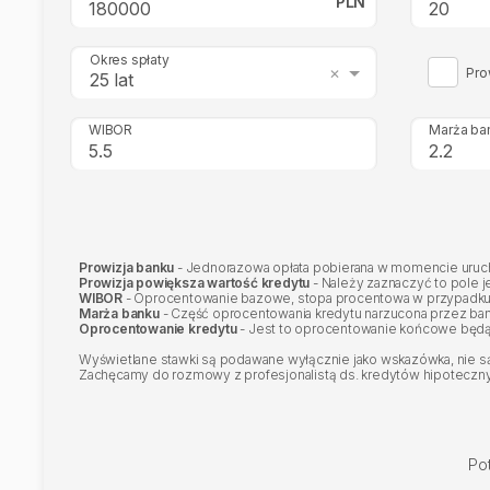
PLN
Okres spłaty
Pro
25 lat
WIBOR
Marża ba
Prowizja banku
- Jednorazowa opłata pobierana w momencie urucho
Prowizja powiększa wartość kredytu
- Należy zaznaczyć to pole j
WIBOR
- Oprocentowanie bazowe, stopa procentowa w przypadku
Marża banku
- Część oprocentowania kredytu narzucona przez ba
Oprocentowanie kredytu
- Jest to oprocentowanie końcowe będą
Wyświetlane stawki są podawane wyłącznie jako wskazówka, nie są 
Zachęcamy do rozmowy z profesjonalistą ds. kredytów hipotecznych
Po