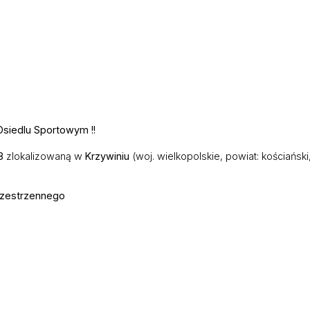
Osiedlu Sportowym !!
8
zlokalizowaną w
Krzywiniu
(woj. wielkopolskie, powiat: kościański
rzestrzennego
wymiarach
25 m x 36,5 m
.
cająca do spacerów.