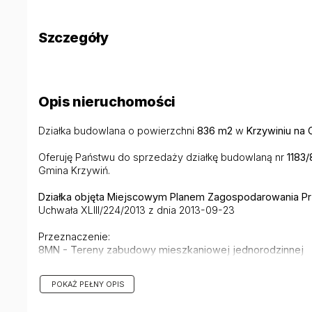
Szczegóły
Opis nieruchomości
Działka budowlana o powierzchni
836 m2
w
Krzywiniu na 
Oferuję Państwu do sprzedaży działkę budowlaną nr
1183/
Gmina Krzywiń.
Działka objęta Miejscowym Planem Zagospodarowania P
Uchwała XLIII/224/2013 z dnia 2013-09-23
Przeznaczenie:
8MN - Tereny zabudowy mieszkaniowej jednorodzinnej
Działka narożnikowa
, w kształcie delikatnego trapezu o 
POKAŻ PEŁNY OPIS
Lokalizacja zaciszna z dala od miejskiego zgiełku, zachę