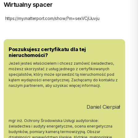
Wirtualny spacer
zaprojektowano tak, aby w łatwy sposób można go zabudować wraz
z zabudową kuchenną. W kuchni przygotowana siła pod płytę
indukcyjną. W sypialni wylewka na podłodze. Do każdego pokoju
https://my.matterport.com/show/?m=sexVCjUuvju
rozprowadzona instalacja klimatyzacji.
Istnieje możliwość wykończenia lokalu pod klucz wg
indywidualnego projektu - do ustalenia.
Poszukujesz certyfikatu dla tej
Na tym samym poziomie istnieje możliwość zakupu także
nieruchomości?
większego mieszkania o pow. 93m 2 (po podłodze 117,9 m 2 ).
Jeżeli jesteś właścicielem i chcesz zamówić świadectwo,
Cena: 1,709 mln zł do rozsądnej negocjacji
możesz skorzystać z usług jednego z certyfikowanych
specjalistów, który może sprawdzić tą nieruchomość pod
Zadzwoń i już dziś umów się na prezentację mieszkania!
kątem wydajności energetycznej. Zachęcamy do kontaktu z
naszym partnerem, aby uzyskac więcej informacji.
Zapraszam do kontaktu:
Julia Tarkowska
505 083 150
Daniel Cierpiał
julia@sadurscy.pl
mgr inż. Ochrony Środowiska Usługi audytorskie:
::DODATKOWE INFORMACJE |
świadectwa i audyty energetyczne, ocena energetyczna
Rodzaj budynku: kamienica |
budynków, pomiary kamerą termowizyjną. Obszar
Dozór budynku: monitoring |
działalności: województwo śląskie, łódzkie, małopolskie