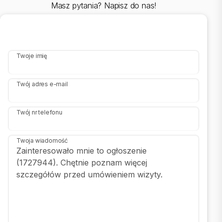
Masz pytania? Napisz do nas!
Zobacz Wirtualny Spacer: https://my.matterport.com/show/?
m=sexVCjUuvju
::KONTAKT DO AGENTA |
Julia Tarkowska |
Twoje imię
+48 505-083-150 |
julia@sadurscy.pl
Twój adres e-mail
::DANE BIURA |
Oddział BS1, Kapelanka |
Kapelanka 1A/1 |
Twój nr telefonu
30-347 Kraków |
12 429-25-12
Twoja wiadomość
Pośrednik odpowiedzialny zawodowo za wykonanie umowy
pośrednictwa: Dariusz Sadurski (licencja nr: 803)
|
Oferta wysłana z systemu Galactica Virgo