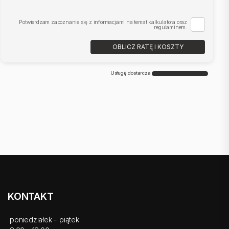
Potwierdzam zapoznanie się z informacjami na temat kalkulatora oraz
regulaminem.
OBLICZ RATĘ I KOSZTY
Usługę dostarcza
KONTAKT
poniedziałek - piątek