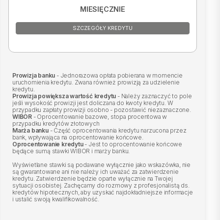
MIESIĘCZNIE
SZCZEGÓŁY KREDYTU
Prowizja banku
- Jednorazowa opłata pobierana w momencie
uruchomienia kredytu. Zwana również prowizją za udzielenie
kredytu.
Prowizja powiększa wartość kredytu
- Należy zaznaczyć to pole
jeśli wysokość prowizji jest doliczana do kwoty kredytu. W
przypadku zapłaty prowizji osobno - pozostawić niezaznaczone.
WIBOR
- Oprocentowanie bazowe, stopa procentowa w
przypadku kredytów złotowych
Marża banku
- Część oprocentowania kredytu narzucona przez
bank, wpływająca na oprocentowanie końcowe.
Oprocentowanie kredytu
- Jest to oprocentowanie końcowe
będące sumą stawki WIBOR i marży banku.
Wyświetlane stawki są podawane wyłącznie jako wskazówka, nie
są gwarantowane ani nie należy ich uważać za zatwierdzenie
kredytu. Zatwierdzenie będzie oparte wyłącznie na Twojej
sytuacji osobistej. Zachęcamy do rozmowy z profesjonalistą ds.
kredytów hipotecznych, aby uzyskać najdokładniejsze informacje
i ustalić swoją kwalifikowalność.