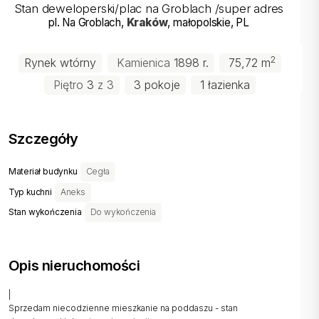
Stan deweloperski/plac na Groblach /super adres
pl. Na Groblach
,
Kraków
, małopolskie
, PL
2
Rynek wtórny
Kamienica
1898 r.
75,72 m
Piętro
3
z 3
3 pokoje
1 łazienka
Szczegóły
Materiał budynku
Cegła
Typ kuchni
Aneks
Stan wykończenia
Do wykończenia
Opis nieruchomości
|
Sprzedam niecodzienne mieszkanie na poddaszu - stan