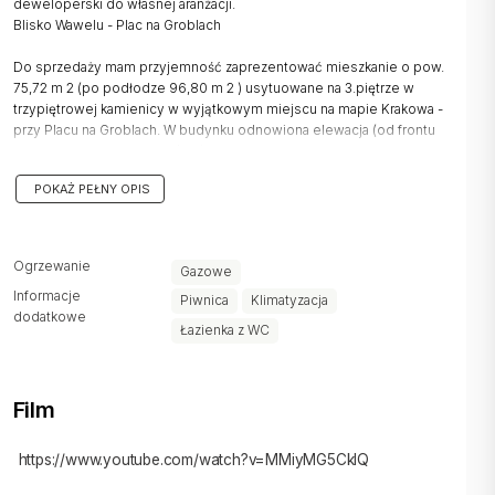
deweloperski do własnej aranżacji.
Blisko Wawelu - Plac na Groblach
Do sprzedaży mam przyjemność zaprezentować mieszkanie o pow.
75,72 m 2 (po podłodze 96,80 m 2 ) usytuowane na 3.piętrze w
trzypiętrowej kamienicy w wyjątkowym miejscu na mapie Krakowa -
przy Placu na Groblach. W budynku odnowiona elewacja (od frontu
oraz częściowo od podwórka), zadbana klatka schodowa,
monitoring. Lokal znajduje się w przebudowanej i wyremontowanej,
POKAŻ PEŁNY OPIS
ostatniej kondygnacji kamienicy (strop żelbetowy, nowy dach z
dużą ilością świetlików, tylko 3 lokale na piętrze). W najbliższych
planach wspólnoty planowany jest remont podwórka (nasadzenia
zieleni / miejsce na rowery).
Ogrzewanie
Gazowe
Informacje
Lokal o powierzchni 75,72 m 2 obecnie składa się z dużej
Piwnica
Klimatyzacja
dodatkowe
przestrzeni dziennej o pow. 52,95 m 2 / łazienki z wc - 3,4 m 2 /
Łazienka z WC
sypialni 19,35 m 2 . Dobry rozkład mieszkania sprawia, że można w
nim wydzielić 3 lub 4 pokoje w zależności od potrzeb.
Lokal sprzedawany jest w stanie deweloperskim podwyższonym:
Film
na podłodze położono deskę drewnianą, wykonano gładzie na
ścianach, łazienka częściowo wykończona płytkami. W całym
https://www.youtube.com/watch?v=MMiyMG5CkIQ
mieszkaniu rozprowadzono instalacje CO - nowy piec gazowy
dwufunkcyjny Vaillant z zasobnikiem na wodę - jego umiejscowanie