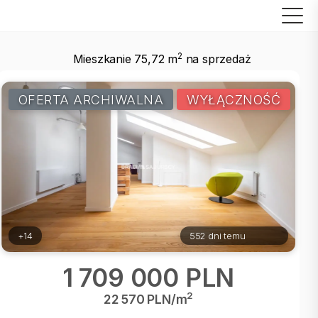
2
Mieszkanie 75,72 m
na sprzedaż
OFERTA ARCHIWALNA
WYŁĄCZNOŚĆ
+14
552 dni temu
1 709 000 PLN
2
22 570 PLN/m