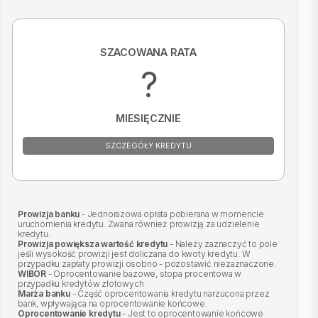
SZACOWANA RATA
?
MIESIĘCZNIE
SZCZEGÓŁY KREDYTU
Prowizja banku
- Jednorazowa opłata pobierana w momencie
uruchomienia kredytu. Zwana również prowizją za udzielenie
kredytu.
Prowizja powiększa wartość kredytu
- Należy zaznaczyć to pole
jeśli wysokość prowizji jest doliczana do kwoty kredytu. W
przypadku zapłaty prowizji osobno - pozostawić niezaznaczone.
WIBOR
- Oprocentowanie bazowe, stopa procentowa w
przypadku kredytów złotowych
Marża banku
- Część oprocentowania kredytu narzucona przez
bank, wpływająca na oprocentowanie końcowe.
Oprocentowanie kredytu
- Jest to oprocentowanie końcowe