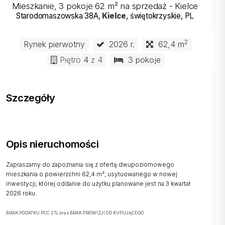
Mieszkanie, 3 pokoje 62 m² na sprzedaż - Kielce
Starodomaszowska 38A
,
Kielce
, świętokrzyskie
, PL
2
Rynek pierwotny
2026 r.
62,4 m
Piętro
4
z 4
3 pokoje
Szczegóły
Opis nieruchomości
Zapraszamy do zapoznania się z ofertą dwupoziomowego
mieszkania o powierzchni 62,4 m², usytuowanego w nowej
inwestycji, której oddanie do użytku planowane jest na 3 kwartał
2026 roku.
BRAK PODATKU PCC 2% oraz BRAK PROWIZJI OD KUPUJĄCEGO