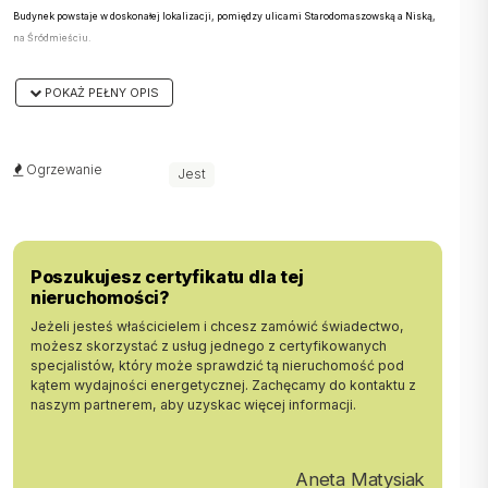
Budynek powstaje w doskonałej lokalizacji, pomiędzy ulicami Starodomaszowską a Niską,
na Śródmieściu.
To idealna propozycja dla osób ceniących sobie komfort,
POKAŻ PEŁNY OPIS
nowoczesność oraz bliskość miejskich udogodnień.
To unikalne mieszkanie na dwóch poziomach oferuje przemyślany
układ pomieszczeń, zapewniając zarówno przestrzeń wspólną, jak i
Ogrzewanie
Jest
prywatność:
Poziom 0:
Salon: Idealne miejsce do wypoczynku i spędzania czasu z bliskimi.
Kuchnia: Funkcjonalnie zaprojektowana przestrzeń do
Poszukujesz certyfikatu dla tej
przygotowywania posiłków.
nieruchomości?
Sypialnia: Przytulne i ciche pomieszczenie, zapewniające
Jeżeli jesteś właścicielem i chcesz zamówić świadectwo,
komfortowy sen.
możesz skorzystać z usług jednego z certyfikowanych
Łazienka, Korytarz
specjalistów, który może sprawdzić tą nieruchomość pod
kątem wydajności energetycznej. Zachęcamy do kontaktu z
Poziom 1:
naszym partnerem, aby uzyskac więcej informacji.
Pokój typu
: Ogromna, otwarta przestrzeń z
open space o powierzchni 24 m²
licznymi możliwościami aranżacyjnymi - idealna na dodatkowy salon,
gabinet, pokój rekreacyjny lub kolejną sypialnię.
Aneta Matysiak