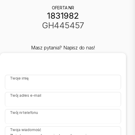
Kielcach!
OFERTA NR
1831982
Skontaktuj się z nami już dziś, aby uzyskać więcej informacji i
zarezerwować swoje wymarzone mieszkanie!
GH445457
Piotr Leśkiewicz
883 422 511
GreatHouse
Masz pytania? Napisz do nas!
Licencja 29190
Twoje imię
Twój adres e-mail
Twój nr telefonu
Twoja wiadomość