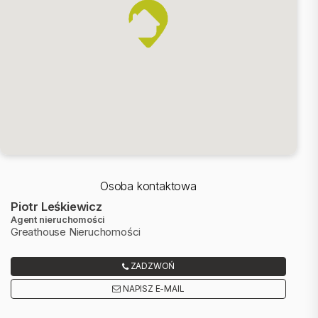
Nowoczesne Budownictwo: Inwestycja z 2026 roku to gwarancja
wysokiego standardu wykonania i nowoczesnych rozwiązań.
Dwupoziomowy Układ: Wyjątkowa przestrzeń i większa prywatność.
Ogromny Potencjał Aranżacyjny: Otwarta przestrzeń na górnym
poziomie daje nieograniczone możliwości adaptacji.
Idealne miejsce na zakup mieszkania również pod wynajem
Prestiżowa Lokalizacja: Samo serce Śródmieścia z łatwym
dostępem do wszystkiego, co oferuje miasto.
Osoba kontaktowa
Kameralna Inwestycja: Tylko 25 mieszkań, co zapewnia ciszę i
Piotr Leśkiewicz
spokój.
Agent nieruchomości
Greathouse Nieruchomości
Parking Podziemny: Wygoda i bezpieczeństwo dla Twojego
samochodu.
ZADZWOŃ
NAPISZ E-MAIL
Nie przegap wyjątkowej okazji, aby zamieszkać w nowoczesnym,
dwupoziomowym mieszkaniu w jednej z najlepszych lokalizacji w