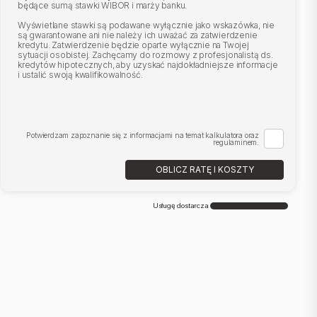
będące sumą stawki WIBOR i marży banku.
Wyświetlane stawki są podawane wyłącznie jako wskazówka, nie
są gwarantowane ani nie należy ich uważać za zatwierdzenie
kredytu. Zatwierdzenie będzie oparte wyłącznie na Twojej
sytuacji osobistej. Zachęcamy do rozmowy z profesjonalistą ds.
kredytów hipotecznych, aby uzyskać najdokładniejsze informacje
i ustalić swoją kwalifikowalność.
Potwierdzam zapoznanie się z informacjami na temat kalkulatora oraz
regulaminem.
OBLICZ RATĘ I KOSZTY
Usługę dostarcza