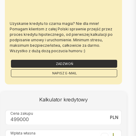
|
Oferta wysłana z systemu Galactica Virgo
Uzyskanie kredytu to czarna magia? Nie dla mnie!
Pomagam klientom z całej Polski sprawnie przejść przez
proces kredytu hipotecznego, od pierwszej kalkulacji po
podpisanie umowy i uruchomienie. Minimum stresu,
maksimum bezpieczeństwa, całkowicie za darmo.
Wszystko z dużą dozą poczucia humoru :)
ZADZWOŃ
NAPISZ E-MAIL
Kalkulator kredytowy
Cena zakupu
PLN
Wpłata własna