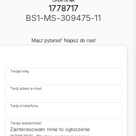
OFERTA NR
Balkon: loggia |
1778717
Powierzchnia balkonów/tarasów [m2]: 5 |
BS1-MS-309475-11
Rok budowy: 2002 |
Liczba pokoi: 1 |
Wysokość pomieszczeń [m]: 2,7000 |
Liczba sypialni: 1 |
Masz pytania? Napisz do nas!
Powierzchnia pokoi [m2]: 19 |
Podłogi pokoi: panele |
Ściany pokoi: tynk gipsowy |
Wystawa okien - pokoje : Wsch |
Typ kuchni: aneks kuchenny - połączony z salonem |
Rodzaj kuchni: z zabudową kuchenną |
Twoje imię
Podłoga kuchni: płytki |
Wystawa okien - kuchnia: Wsch |
Typ łazienki: razem z wc |
Twój adres e-mail
Liczba łazienek: 1 |
Powierzchnia łazienki [m2]: 3,50 |
Glazura łazienki: glazura |
Twój nr telefonu
Podłoga łazienki: płytki |
Wyposażenie łazienki: WC, wanna, pralka, lustro |
Ściany łazienki: glazura |
Twoja wiadomość
Liczba WC: 1 |
Liczba przedpokoi: 1 |