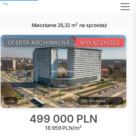
2
Mieszkanie 26,32 m
na sprzedaż
OFERTA ARCHIWALNA
WYŁĄCZNOŚĆ
+14
425 dni temu
499 000 PLN
2
18 959 PLN/m