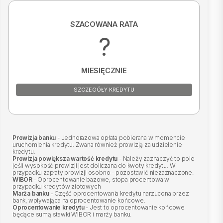
SZACOWANA RATA
?
MIESIĘCZNIE
SZCZEGÓŁY KREDYTU
Prowizja banku
- Jednorazowa opłata pobierana w momencie
uruchomienia kredytu. Zwana również prowizją za udzielenie
kredytu.
Prowizja powiększa wartość kredytu
- Należy zaznaczyć to pole
jeśli wysokość prowizji jest doliczana do kwoty kredytu. W
przypadku zapłaty prowizji osobno - pozostawić niezaznaczone.
WIBOR
- Oprocentowanie bazowe, stopa procentowa w
przypadku kredytów złotowych
Marża banku
- Część oprocentowania kredytu narzucona przez
bank, wpływająca na oprocentowanie końcowe.
Oprocentowanie kredytu
- Jest to oprocentowanie końcowe
będące sumą stawki WIBOR i marży banku.