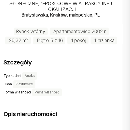
SŁONECZNE, 1-POKOJOWE W ATRAKCYJNEJ
LOKALIZACJI
Bratysławska
,
Kraków
, malopolskie
, PL
Rynek wtórny
Apartamentowiec
2002 r.
2
26,32 m
Piętro
5
z 16
1 pokój
1 łazienka
Szczegóły
Typ kuchni
Aneks
Okna
Plastikowe
Forma własności
Pełna własność
Opis nieruchomości
|