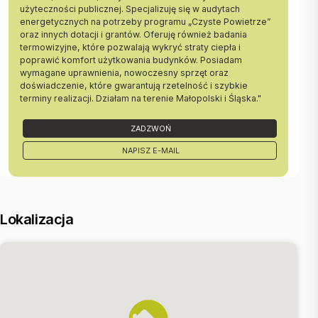
użyteczności publicznej. Specjalizuję się w audytach
Ogrzewanie i ciepła woda miejskie.
energetycznych na potrzeby programu „Czyste Powietrze”
Czynsz aktualnie wynosi około 570 zł.
oraz innych dotacji i grantów. Oferuję również badania
Jego wysokość jest uzależniona od wielkości zużytych mediów
termowizyjne, które pozwalają wykryć straty ciepła i
oraz ilości osób zamieszkujących mieszkanie.
poprawić komfort użytkowania budynków. Posiadam
wymagane uprawnienia, nowoczesny sprzęt oraz
Ze względu na lokalizację nieruchomość może być bardzo dobrą
doświadczenie, które gwarantują rzetelność i szybkie
inwestycją pod wynajem.
terminy realizacji. Działam na terenie Małopolski i Śląska."
Mieszkanie posiada księgę wieczystą bez obciążeń.
ZADZWOŃ
Dostępne od zaraz.
NAPISZ E-MAIL
Zapraszamy na prezentację.
Lokalizacja
Dodatkowe informacje:
Elżbieta Rudek
ela@sadurscy.pl
tel. 505 110 150
::DODATKOWE INFORMACJE |
Rodzaj budynku: apartamentowiec |