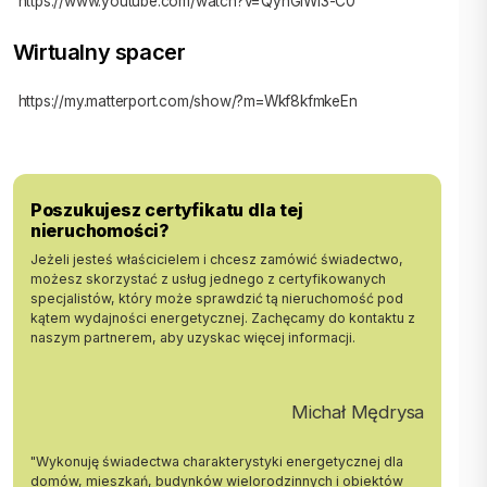
https://www.youtube.com/watch?v=QyhGIWi3-C0
Do przystanków 2 minuty pieszo.
Wirtualny spacer
Dla miłośników rekreacji w pobliżu m.in Park Krowoderski, Park. St.
Wyspiańskiego, Dworek Białoprądnicki.
https://my.matterport.com/show/?m=Wkf8kfmkeEn
MIESZKANIE
Na powierzchnię mieszkania składają się:
Poszukujesz certyfikatu dla tej
nieruchomości?
- duży pokój z kuchnią o łącznej powierzchni ok. 19 m2,
Jeżeli jesteś właścicielem i chcesz zamówić świadectwo,
- loggia, która aktualnie jest drugim pokojem (ok. 5 m2),
możesz skorzystać z usług jednego z certyfikowanych
- przedpokój,
specjalistów, który może sprawdzić tą nieruchomość pod
- łazienka z wc.
kątem wydajności energetycznej. Zachęcamy do kontaktu z
naszym partnerem, aby uzyskac więcej informacji.
Powierzchnia mieszkania wraz z loggią wynosi o.k. 31 m2.
Kuchnia z zabudową i sprzętem AGD.
Łazienka w stonowanej, ponadczasowej kolorystyce, z pralką.
Michał Mędrysa
W przedpokoju szafa i wnęka.
"Wykonuję świadectwa charakterystyki energetycznej dla
Okna PCV z ekspozycją na wschód.
domów, mieszkań, budynków wielorodzinnych i obiektów