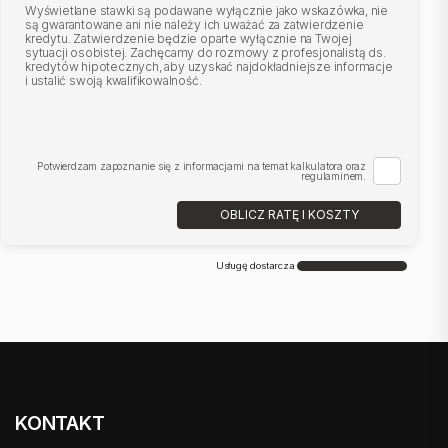
Wyświetlane stawki są podawane wyłącznie jako wskazówka, nie
są gwarantowane ani nie należy ich uważać za zatwierdzenie
kredytu. Zatwierdzenie będzie oparte wyłącznie na Twojej
sytuacji osobistej. Zachęcamy do rozmowy z profesjonalistą ds.
kredytów hipotecznych, aby uzyskać najdokładniejsze informacje
i ustalić swoją kwalifikowalność.
Potwierdzam zapoznanie się z informacjami na temat kalkulatora oraz
regulaminem.
OBLICZ RATĘ I KOSZTY
Usługę dostarcza
KONTAKT