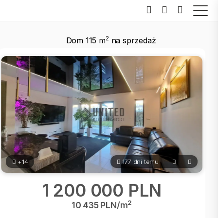
2
Dom 115 m
na sprzedaż
+14
177 dni temu
1 200 000 PLN
2
10 435 PLN/m