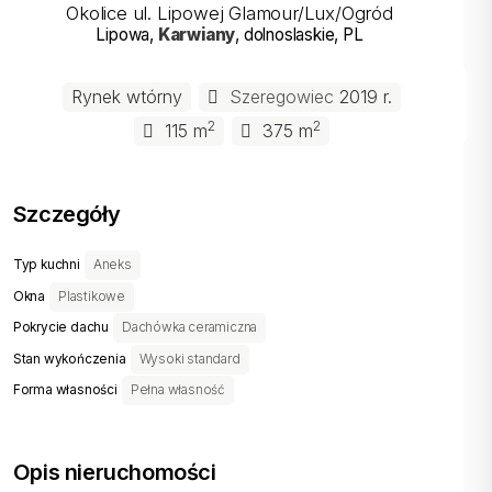
Okolice ul. Lipowej Glamour/Lux/Ogród
Lipowa
,
Karwiany
, dolnoslaskie
, PL
Rynek wtórny
Szeregowiec
2019 r.
2
2
115 m
375 m
Szczegóły
Typ kuchni
Aneks
Okna
Plastikowe
Pokrycie dachu
Dachówka ceramiczna
Stan wykończenia
Wysoki standard
Forma własności
Pełna własność
Opis nieruchomości