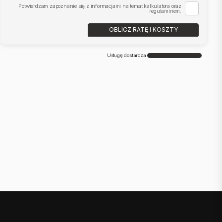
Potwierdzam zapoznanie się z informacjami na temat kalkulatora oraz
regulaminem.
OBLICZ RATĘ I KOSZTY
Usługę dostarcza