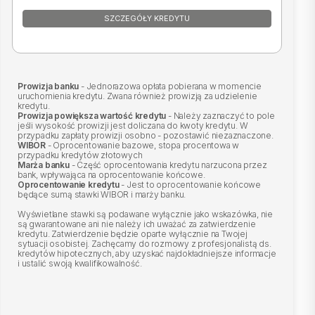
SZCZEGÓŁY KREDYTU
Prowizja banku
- Jednorazowa opłata pobierana w momencie
uruchomienia kredytu. Zwana również prowizją za udzielenie
kredytu.
Prowizja powiększa wartość kredytu
- Należy zaznaczyć to pole
jeśli wysokość prowizji jest doliczana do kwoty kredytu. W
przypadku zapłaty prowizji osobno - pozostawić niezaznaczone.
WIBOR
- Oprocentowanie bazowe, stopa procentowa w
przypadku kredytów złotowych
Marża banku
- Część oprocentowania kredytu narzucona przez
bank, wpływająca na oprocentowanie końcowe.
Oprocentowanie kredytu
- Jest to oprocentowanie końcowe
będące sumą stawki WIBOR i marży banku.
Wyświetlane stawki są podawane wyłącznie jako wskazówka, nie
są gwarantowane ani nie należy ich uważać za zatwierdzenie
kredytu. Zatwierdzenie będzie oparte wyłącznie na Twojej
sytuacji osobistej. Zachęcamy do rozmowy z profesjonalistą ds.
kredytów hipotecznych, aby uzyskać najdokładniejsze informacje
i ustalić swoją kwalifikowalność.