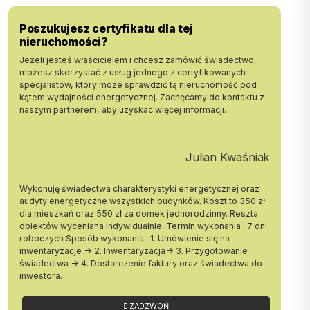
Podjazd: Miejsce na 4-5 samochodów.
Poszukujesz certyfikatu dla tej
Główne cechy nieruchomości:
nieruchomości?
Jeżeli jesteś właścicielem i chcesz zamówić świadectwo,
Stylowe wnętrza: Wykończone w stylu glamour z użyciem wysokiej
możesz skorzystać z usług jednego z certyfikowanych
jakości materiałów, w tym kamienia naturalnego i drewna.
specjalistów, który może sprawdzić tą nieruchomość pod
kątem wydajności energetycznej. Zachęcamy do kontaktu z
Nowoczesne technologie: Panele fotowoltaiczne, klimatyzacja,
naszym partnerem, aby uzyskac więcej informacji.
ogrzewanie podłogowe na parterze oraz system rolet
zewnętrznych.
Lokalizacja:
Julian Kwaśniak
Spokój i bliskość miasta: Karwiany, zaledwie 20 minut od Wrocławia,
oferują ciszę i bliskość niezbędnych udogodnień, jak sklepy,
Wykonuję świadectwa charakterystyki energetycznej oraz
przychodnia, a w przyszłości szkoła i przedszkole.
audyty energetyczne wszystkich budynków. Koszt to 350 zł
dla mieszkań oraz 550 zł za domek jednorodzinny. Reszta
Nowa infrastruktura: Wyremontowane drogi, boiska sportowe, strefa
obiektów wyceniana indywidualnie. Termin wykonania : 7 dni
rekreacyjna dla dzieci. Idealny dom dla osób ceniących luksus,
roboczych Sposób wykonania : 1. Umówienie się na
komfort i bliskość natury, a jednocześnie łatwy dostęp do miasta
inwentaryzacje -> 2. Inwentaryzacja-> 3. Przygotowanie
świadectwa -> 4. Dostarczenie faktury oraz świadectwa do
Interesuje Cię zakup tego mieszkania? Zadzwoń i umów się na
inwestora.
prezentację.
ZADZWOŃ