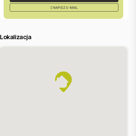
Cena: 1 200 000zł
NAPISZ E-MAIL
nr oferty: 435/10630/OMS
Interesuje Cię zakup tego mieszkania?
ZAPRASZAM NA BEZPŁATNĄ PREZENTACJĘ
Lokalizacja
Przy zakupie otrzymasz wsparcie w uzyskaniu finansowania na zakup
nieruchomości.
| Phone: +48 531 785 534
Marian Wojtasik
Specjalista ds. Sprzedaży Nieruchomości
Agencja UNITED Nieruchomości | ul. Młynarska 14/E | 51-116 Wrocław
|