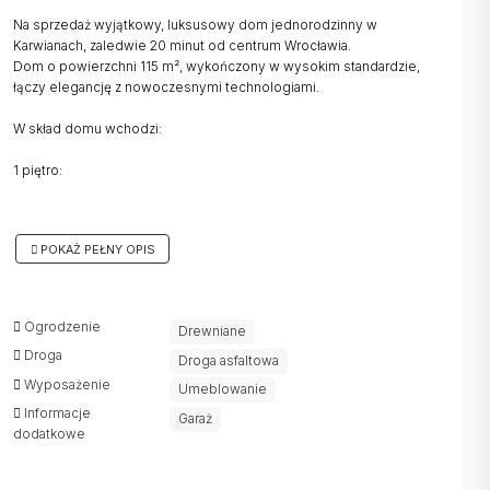
Na sprzedaż wyjątkowy, luksusowy dom jednorodzinny w
Karwianach, zaledwie 20 minut od centrum Wrocławia.
Dom o powierzchni 115 m², wykończony w wysokim standardzie,
łączy elegancję z nowoczesnymi technologiami.
W skład domu wchodzi:
1 piętro:
* przedsionek
* gabinet z niezależną toaletą
POKAŻ PEŁNY OPIS
* salon z aneksem kuchennym
2 piętro:
* 3 pokoje
Ogrodzenie
Drewniane
* łazienka z toaletą
Droga
Droga asfaltowa
Dodatkowo do nieruchomości przynależy strych.
Wyposażenie
Umeblowanie
Informacje
Garaż
Drewniany taras i ogród: Z salonu wyjście na taras z modrzewia
dodatkowe
syberyjskiego oraz starannie zagospodarowany ogród z systemem
nawadniania.