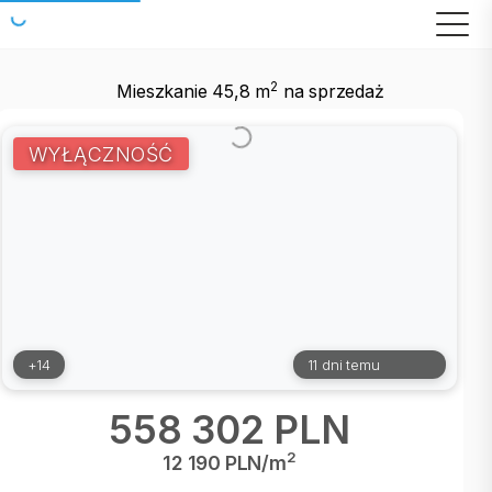
2
Mieszkanie 45,8 m
na sprzedaż
WYŁĄCZNOŚĆ
+14
11 dni temu
558 302 PLN
2
12 190 PLN/m