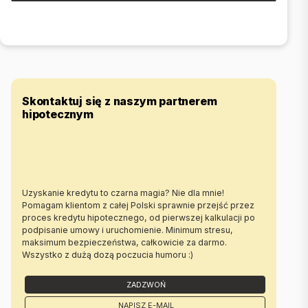
--------------------------
OFERUJEMY BEZPŁATNĄ POMOC W UZYSKANIU KREDYTU
HIPOTECZNEGO.
UMÓW SIĘ Z NASZYM DORADCĄ JUŻ DZIŚ!
Skontaktuj się z naszym partnerem
POLUB NASZ PROFIL NA FACEBOOK – CODZIENNIE NOWE OFERTY!!
hipotecznym
UWAGA:
Prezentowana oferta nieruchomości sporządzona została na
podstawie dokumentów oraz oświadczeń uzyskanych od
właściciela podczas oględzin nieruchomości, ma charakter
informacyjny, nie stanowi oferty handlowej w rozumieniu Art.66 par.1
Uzyskanie kredytu to czarna magia? Nie dla mnie!
Kodeksu Cywilnego.
Pomagam klientom z całej Polski sprawnie przejść przez
proces kredytu hipotecznego, od pierwszej kalkulacji po
1. USŁUGA POŚREDNICTWA JEST USŁUGĄ ODPŁATNĄ. (Art. 179b.
podpisanie umowy i uruchomienie. Minimum stresu,
Ustawy o Gospodarce Nieruchomościami "Pośrednictwo w obrocie
maksimum bezpieczeństwa, całkowicie za darmo.
nieruchomościami polega na odpłatnym wykonywaniu czynności
Wszystko z dużą dozą poczucia humoru :)
zmierzających do zawarcia przez inne osoby umów:
1)nabycia lub zbycia praw do nieruchomości;
ZADZWOŃ
2)nabycia lub zbycia spółdzielczego własnościowego prawa do
lokalu;
NAPISZ E-MAIL