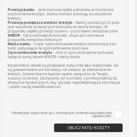
Prowizja banku
- Jednorazowa opłata pobierana w momencie
uruchomienia kredytu. Zwana również prowizją za udzielenie
kredytu.
Prowizja powiększa wartość kredytu
- Należy zaznaczyć to pole
jeśli wysokość prowizji jest doliczana do kwoty kredytu. W
przypadku zapłaty prowizji osobno - pozostawić niezaznaczone.
WIBOR
- Oprocentowanie bazowe, stopa procentowa w
przypadku kredytów złotowych
Marża banku
- Część oprocentowania kredytu narzucona przez
bank, wpływająca na oprocentowanie końcowe.
Oprocentowanie kredytu
- Jest to oprocentowanie końcowe
będące sumą stawki WIBOR i marży banku.
Wyświetlane stawki są podawane wyłącznie jako wskazówka, nie
są gwarantowane ani nie należy ich uważać za zatwierdzenie
kredytu. Zatwierdzenie będzie oparte wyłącznie na Twojej
sytuacji osobistej. Zachęcamy do rozmowy z profesjonalistą ds.
kredytów hipotecznych, aby uzyskać najdokładniejsze informacje
i ustalić swoją kwalifikowalność.
Potwierdzam zapoznanie się z informacjami na temat kalkulatora oraz
regulaminem.
OBLICZ RATĘ I KOSZTY