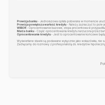
obrocie nieruchomościami polega na odpłatnym wykonywa
umów:
1)nabycia lub zbycia praw do nieruchomości;
2)nabycia lub zbycia spółdzielczego własnościowego praw
3)najmu lub dzierżawy nieruchomości lub ich części;
Prowizja banku
- Jednorazowa opłata pobierana w momencie urucho
Prowizja powiększa wartość kredytu
- Należy zaznaczyć to pole j
4)innych niż określone w pkt 1–3, których przedmiotem są 
WIBOR
- Oprocentowanie bazowe, stopa procentowa w przypadku
2. ZA OBEJRZENIE DANEJ NIERUCHOMOŚCI BIURO NIE PO
Marża banku
- Część oprocentowania kredytu narzucona przez ba
pośrednictwa i określenie wynagrodzenia biura w razie dojś
Oprocentowanie kredytu
- Jest to oprocentowanie końcowe będą
Wyświetlane stawki są podawane wyłącznie jako wskazówka, nie są 
Zachęcamy do rozmowy z profesjonalistą ds. kredytów hipotecznych
Po