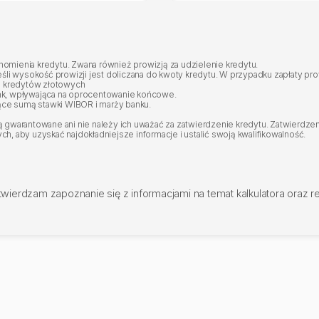
niu czynności zmierzających do zawarcia przez inne osoby
a do lokalu;
mienia kredytu. Zwana również prowizją za udzielenie kredytu.
eśli wysokość prowizji jest doliczana do kwoty kredytu. W przypadku zapłaty p
prawa do nieruchomości lub ich części."
 kredytów złotowych
BIERA ŻADNYCH OPŁAT, wymagane jednak jest zawarcie umowy
nk, wpływająca na oprocentowanie końcowe.
cia do transakcji.
ce sumą stawki WIBOR i marży banku.
gwarantowane ani nie należy ich uważać za zatwierdzenie kredytu. Zatwierdzeni
, aby uzyskać najdokładniejsze informacje i ustalić swoją kwalifikowalność.
twierdzam zapoznanie się z informacjami na temat kalkulatora oraz 