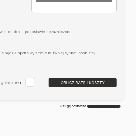
rowizji osobno - pozostawić niezaznaczone.
e będzie oparte wyłącznie na Twojej sytuacji osobistej.
regulaminem.
OBLICZ RATĘ I KOSZTY
Usługę dostarcza