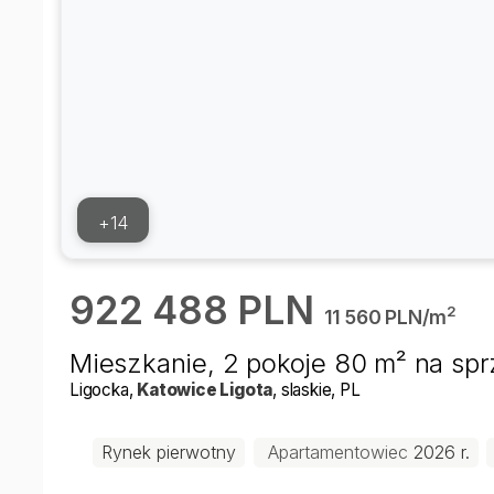
+14
922 488 PLN
2
11 560 PLN/m
Mieszkanie, 2 pokoje 80 m² na sp
Ligocka
,
Katowice
Ligota
, slaskie
, PL
Rynek pierwotny
Apartamentowiec
2026 r.