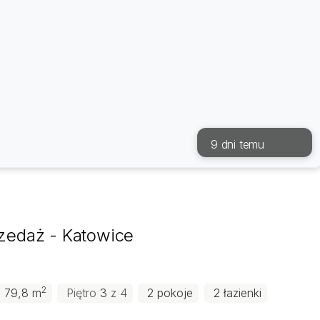
9 dni temu
rzedaż - Katowice
2
79,8 m
Piętro
3
z 4
2 pokoje
2 łazienki