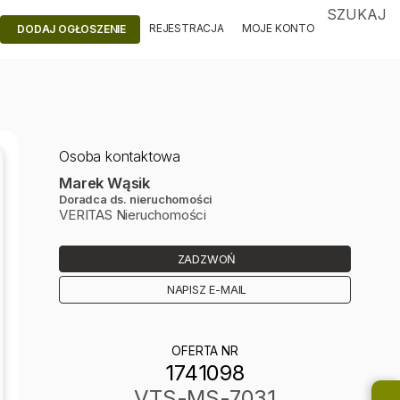
SZUKAJ
REJESTRACJA
MOJE KONTO
DODAJ OGŁOSZENIE
Osoba kontaktowa
Marek Wąsik
Doradca ds. nieruchomości
VERITAS Nieruchomości
ZADZWOŃ
NAPISZ E-MAIL
OFERTA NR
1741098
VTS-MS-7031