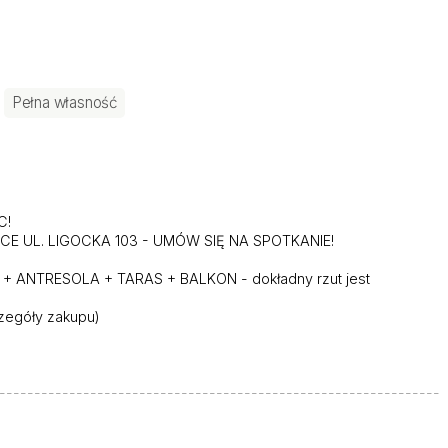
Pełna własność
C!
 UL. LIGOCKA 103 - UMÓW SIĘ NA SPOTKANIE!
m2 + ANTRESOLA + TARAS + BALKON - dokładny rzut jest
zegóły zakupu)
---------------------------------------------------------------