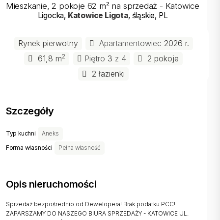
Mieszkanie, 2 pokoje 62 m² na sprzedaż - Katowice
Ligocka
,
Katowice
Ligota
, śląskie
, PL
Rynek pierwotny
Apartamentowiec
2026 r.
2
61,8 m
Piętro
3
z 4
2 pokoje
2 łazienki
Szczegóły
Typ kuchni
Aneks
Forma własności
Pełna własność
Opis nieruchomości
Sprzedaż bezpośrednio od Dewelopera! Brak podatku PCC!
ZAPARSZAMY DO NASZEGO BIURA SPRZEDAŻY - KATOWICE UL.