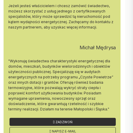
Jeżeli jesteś właścicielem i chcesz zamówić świadectwo,
PRZESTRZEŃ DLA SAMOCHDÓW I ROWERÓW
możesz skorzystać z usług jednego z certyfikowanych
specjalistów, który może sprawdzić tą nieruchomość pod
Na terenie osiedla Stacja Ligocka przewidziano liczne udogodnienia
kątem wydajności energetycznej. Zachęcamy do kontaktu z
dla mieszkańców. W garaż podziemnych znajdzie się aż 178 miejsc
naszym partnerem, aby uzyskac więcej informacji.
parkingowych i stacje ładowania samochodów elektrycznych. Dla
cyklistów przygotowano natomiast rowerownie, stojaki na rowery,
wieszaki na ścianach miejsc parkingowych oraz stację naprawy.
Michał Mędrysa
Dzięki tym udogodnieniom mieszkańcy będą mogli cieszyć się
aktywnym stylem życia.
"Wykonuję świadectwa charakterystyki energetycznej dla
domów, mieszkań, budynków wielorodzinnych i obiektów
MIEJSCA NATURALNEGO ODPOCZYNKU
użyteczności publicznej. Specjalizuję się w audytach
energetycznych na potrzeby programu „Czyste Powietrze”
Każde mieszkanie na Stacji Ligocka zostało zaprojektowane z myślą
oraz innych dotacji i grantów. Oferuję również badania
o maksymalnym komforcie mieszkańców. Zadbano m.in. o
termowizyjne, które pozwalają wykryć straty ciepła i
przestrzenie do wypoczynku na świeżym powietrzu. Lokale na
poprawić komfort użytkowania budynków. Posiadam
parterze mają indywidualne ogródki z tarasami, które powiększają
wymagane uprawnienia, nowoczesny sprzęt oraz
strefę dzienną i pozwalają na swobodny wypoczynek w otoczeniu
doświadczenie, które gwarantują rzetelność i szybkie
zieleni. Mieszkania na wyższych kondygnacjach wyposażone są w
terminy realizacji. Działam na terenie Małopolski i Śląska."
balkony, a te na czwartym piętrze mogą pochwalić się dodatkowymi
antresolami oraz przestronnymi tarasami na dachu, idealnymi do
ZADZWOŃ
podziwiania widoków.
NAPISZ E-MAIL