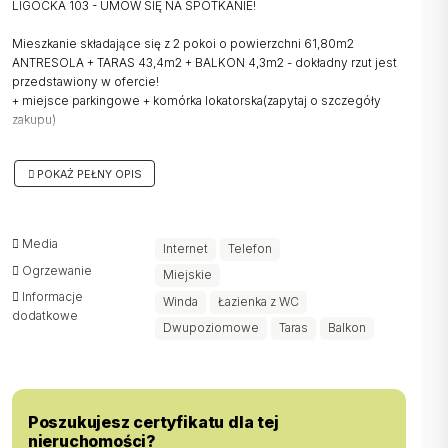
LIGOCKA 103 - UMÓW SIĘ NA SPOTKANIE!
Mieszkanie składające się z 2 pokoi o powierzchni 61,80m2
ANTRESOLA + TARAS 43,4m2 + BALKON 4,3m2 - dokładny rzut jest
przedstawiony w ofercie!
+ miejsce parkingowe + komórka lokatorska(zapytaj o szczegóły
zakupu)
Nie czekaj! Zarezerwuj swoje eM już dziś!
POKAŻ PEŁNY OPIS
------------------------------------------------------------------------------
-----------------------------------------
Media
Internet
Telefon
Ogrzewanie
NOWOCZESNE OSIEDLE ZE ŚLĄSKIM CHARAKTEREM
Miejskie
Informacje
Winda
Łazienka z WC
Stacja Ligocka to nowoczesne osiedle, składające się z 4
dodatkowe
Dwupoziomowe
Taras
Balkon
budynków wielorodzinnych, które harmonijnie wpisują w otaczającą
zieleń i charakteryzują się przemyślaną, funkcjonalną architekturą.
Kształt budynków nawiązuje do brył węgla, a czarna kolorystyka
elewacji dodatkowo podkreśla ten unikalny klimat. Integralną częścią
inwestycji są kaskadowe tereny zielone, strefy wypoczynkowe oraz
Poszukujesz certyfikatu dla tej
nowoczesny plac zabaw dla dzieci - to wszystko tworzy przyjazne i
nieruchomości?
komfortowe środowisko dla przyszłych mieszkańców.