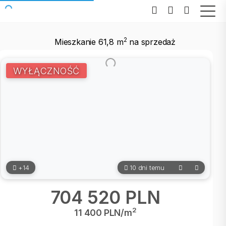
2
Mieszkanie 61,8 m
na sprzedaż
WYŁĄCZNOŚĆ
+14
10 dni temu
704 520 PLN
2
11 400 PLN/m