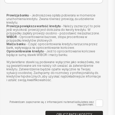
Prowizja banku
- Jednorazowa opłata pobierana w momencie
uruchomienia kredytu. Zwana również prowizją za udzielenie
kredytu.
Prowizja powiększa wartość kredytu
- Należy zaznaczyć to pole
jeśli wysokość prowizji jest doliczana do kwoty kredytu. W
przypadku zapłaty prowizji osobno - pozostawić niezaznaczone.
WIBOR
- Oprocentowanie bazowe, stopa procentowa w
przypadku kredytów złotowych
Marża banku
- Część oprocentowania kredytu narzucona przez
bank, wpływająca na oprocentowanie końcowe.
Oprocentowanie kredytu
- Jest to oprocentowanie końcowe
będące sumą stawki WIBOR i marży banku.
Wyświetlane stawki są podawane wyłącznie jako wskazówka, nie
są gwarantowane ani nie należy ich uważać za zatwierdzenie
kredytu. Zatwierdzenie będzie oparte wyłącznie na Twojej
sytuacji osobistej. Zachęcamy do rozmowy z profesjonalistą ds.
kredytów hipotecznych, aby uzyskać najdokładniejsze informacje
i ustalić swoją kwalifikowalność.
Potwierdzam zapoznanie się z informacjami na temat kalkulatora oraz
regulaminem.
OBLICZ RATĘ I KOSZTY