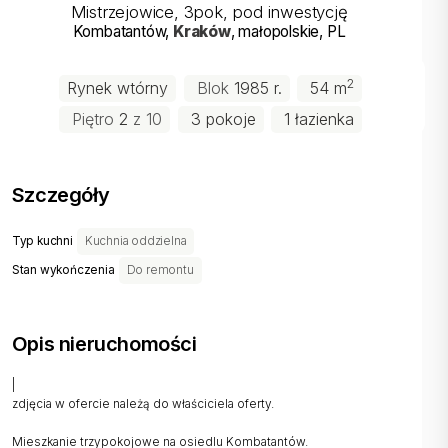
Mistrzejowice, 3pok, pod inwestycję
Kombatantów
,
Kraków
, małopolskie
, PL
2
Rynek wtórny
Blok
1985 r.
54 m
Piętro
2
z 10
3 pokoje
1 łazienka
Szczegóły
Typ kuchni
Kuchnia oddzielna
Stan wykończenia
Do remontu
Opis nieruchomości
|
zdjęcia w ofercie należą do właściciela oferty.
Mieszkanie trzypokojowe na osiedlu Kombatantów.