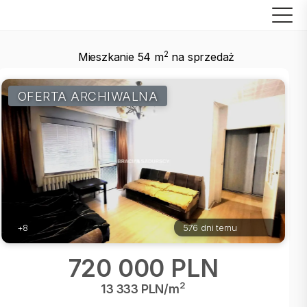
2
Mieszkanie 54 m
na sprzedaż
OFERTA ARCHIWALNA
+8
576 dni temu
720 000 PLN
2
13 333 PLN/m