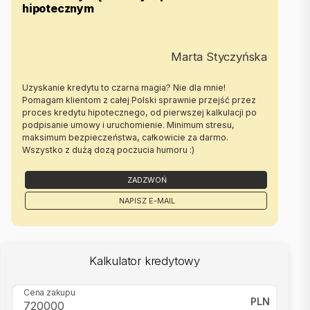
hipotecznym
Oddział BS1, Kapelanka |
Kapelanka 1A/1 |
30-347 Kraków |
12 429-25-12
Marta Styczyńska
|
Uzyskanie kredytu to czarna magia? Nie dla mnie!
Oferta wysłana z systemu Galactica Virgo
Pomagam klientom z całej Polski sprawnie przejść przez
proces kredytu hipotecznego, od pierwszej kalkulacji po
podpisanie umowy i uruchomienie. Minimum stresu,
maksimum bezpieczeństwa, całkowicie za darmo.
Wszystko z dużą dozą poczucia humoru :)
ZADZWOŃ
NAPISZ E-MAIL
Kalkulator kredytowy
Cena zakupu
PLN