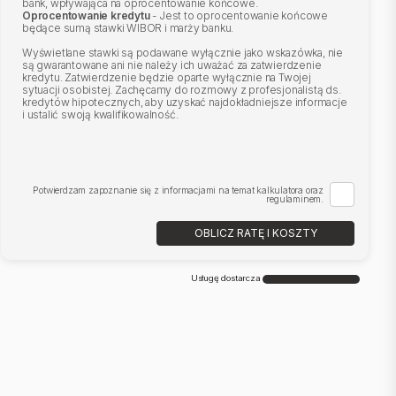
bank, wpływająca na oprocentowanie końcowe.
Oprocentowanie kredytu
- Jest to oprocentowanie końcowe
będące sumą stawki WIBOR i marży banku.
Wyświetlane stawki są podawane wyłącznie jako wskazówka, nie
są gwarantowane ani nie należy ich uważać za zatwierdzenie
kredytu. Zatwierdzenie będzie oparte wyłącznie na Twojej
sytuacji osobistej. Zachęcamy do rozmowy z profesjonalistą ds.
kredytów hipotecznych, aby uzyskać najdokładniejsze informacje
i ustalić swoją kwalifikowalność.
Potwierdzam zapoznanie się z informacjami na temat kalkulatora oraz
regulaminem.
OBLICZ RATĘ I KOSZTY
Usługę dostarcza