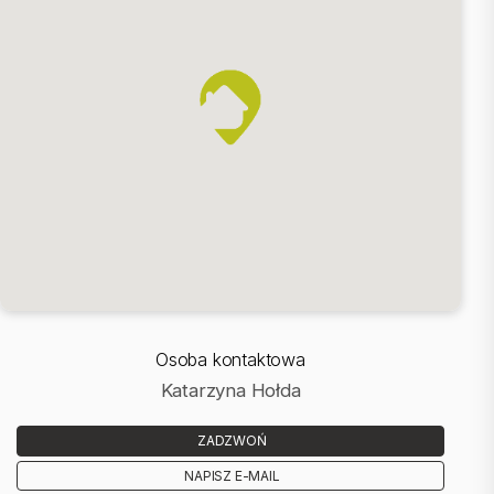
Czynsz administracyjny wynosi około 650 zł. zawiera opłaty
administracyjne oraz za windę, wywóz śmieci, zaliczkę na CO i wodę.
Część opłat jest naliczana według zużycia także kwota czynszu może
się różnić. Fundusz remontowy wynosi 103,66 zł.
Mieszkanie ma status spółdzielczego własnościowego prawa do
lokalu.
Cena: 720 000 zł.
Zapraszam do oglądania: Katarzyna Hołda 503-780-786
Osoba kontaktowa
::DODATKOWE INFORMACJE |
Katarzyna Hołda
Rodzaj budynku: blok |
Dozór budynku: monitoring |
Głośność: ciche |
ZADZWOŃ
Widok: na podwórko |
Gaz: jest |
NAPISZ E-MAIL
Woda: ciepła - miejska |