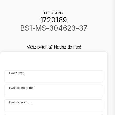
Dojazd: asfalt |
Dojazd - opis: droga wewnętrzna |
OFERTA NR
Otoczenie: osiedle |
1720189
Ogrzewanie: C.O. miejskie |
Telewizja kablowa: TAK |
BS1-MS-304623-37
Nadaje się na biuro: TAK |
Komunikacja publ.: autobus miejski |
Winda: TAK |
Liczba wind: 2 |
Masz pytania? Napisz do nas!
Rozkład: narożne |
Usytuowanie: narożne |
Rodzaj mieszkania: jednopoziomowe |
Garaż: brak |
Piwnica [m2]: 2 |
Twoje imię
Piwnica: TAK |
Stan lokalu: do remontu |
Instalacje: niewymienione |
Twój adres e-mail
Balkon: duży |
Liczba balkonów: 1 |
Powierzchnia użytkowa [m2]: 54 |
Twój nr telefonu
Rok budowy: 1985 |
Liczba pokoi: 3 |
Liczba sypialni: 2 |