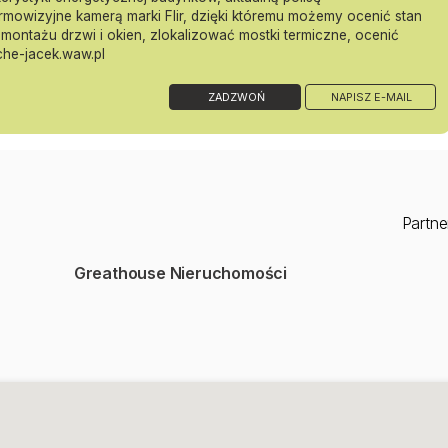
rmowizyjne kamerą marki Flir, dzięki któremu możemy ocenić stan
pralka z grudnia 2022 roku, suszarka z grudnia 2024 roku, narożnik
 montażu drzwi i okien, zlokalizować mostki termiczne, ocenić
he-jacek.waw.pl
rzesuwna, pawlacz, podwyższone meble kuchenne
ZADZWOŃ
NAPISZ E-MAIL
- nie wymaga żadnego wkładu finansowego
Partne
Greathouse Nieruchomości
i, punktów handlowo-usługowych
wy (S2)
ane oddanie w 2026 roku