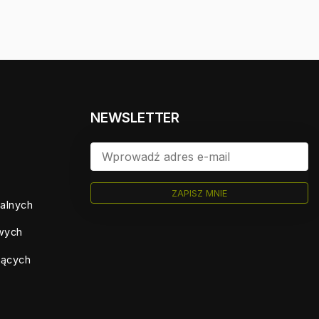
NEWSLETTER
ZAPISZ MNIE
ualnych
owych
jących