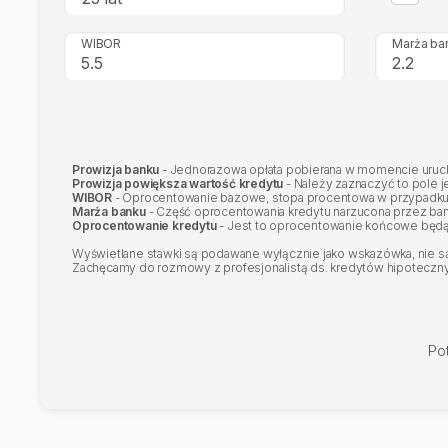
WIBOR
Marża ba
Prowizja banku
- Jednorazowa opłata pobierana w momencie urucho
Prowizja powiększa wartość kredytu
- Należy zaznaczyć to pole j
WIBOR
- Oprocentowanie bazowe, stopa procentowa w przypadku
Marża banku
- Część oprocentowania kredytu narzucona przez ba
Oprocentowanie kredytu
- Jest to oprocentowanie końcowe będą
Wyświetlane stawki są podawane wyłącznie jako wskazówka, nie są 
Zachęcamy do rozmowy z profesjonalistą ds. kredytów hipotecznych
Po