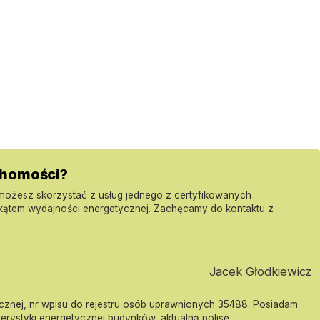
uchomości?
 możesz skorzystać z usług jednego z certyfikowanych
 kątem wydajności energetycznej. Zachęcamy do kontaktu z
) - dodatkowo płatne 55 000 zł
Jacek Głodkiewicz
cznej, nr wpisu do rejestru osób uprawnionych 35488. Posiadam
rka, zabudowana mikrofala, płyta indukcyjna
terystyki energetycznej budynków, aktualną polisę