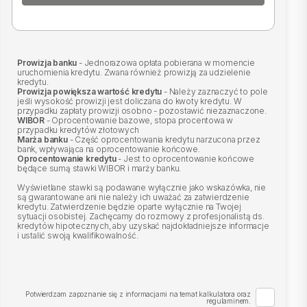
Prowizja banku
- Jednorazowa opłata pobierana w momencie
uruchomienia kredytu. Zwana również prowizją za udzielenie
kredytu.
Prowizja powiększa wartość kredytu
- Należy zaznaczyć to pole
jeśli wysokość prowizji jest doliczana do kwoty kredytu. W
przypadku zapłaty prowizji osobno - pozostawić niezaznaczone.
WIBOR
- Oprocentowanie bazowe, stopa procentowa w
przypadku kredytów złotowych
Marża banku
- Część oprocentowania kredytu narzucona przez
bank, wpływająca na oprocentowanie końcowe.
Oprocentowanie kredytu
- Jest to oprocentowanie końcowe
będące sumą stawki WIBOR i marży banku.
Wyświetlane stawki są podawane wyłącznie jako wskazówka, nie
są gwarantowane ani nie należy ich uważać za zatwierdzenie
kredytu. Zatwierdzenie będzie oparte wyłącznie na Twojej
sytuacji osobistej. Zachęcamy do rozmowy z profesjonalistą ds.
kredytów hipotecznych, aby uzyskać najdokładniejsze informacje
i ustalić swoją kwalifikowalność.
Potwierdzam zapoznanie się z informacjami na temat kalkulatora oraz
regulaminem.