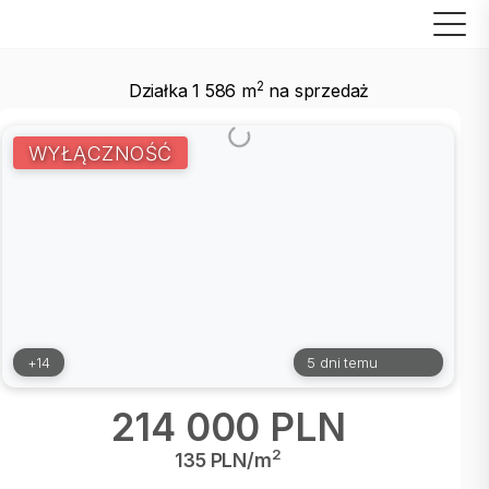
2
Działka 1 586 m
na sprzedaż
WYŁĄCZNOŚĆ
+14
5 dni temu
214 000 PLN
2
135 PLN/m