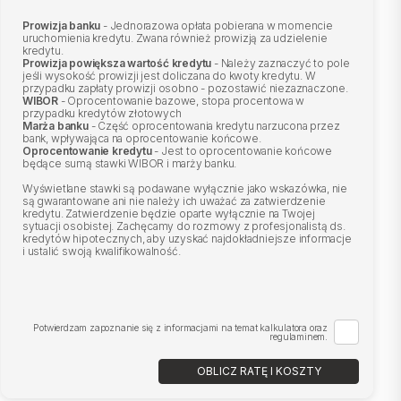
Prowizja banku
- Jednorazowa opłata pobierana w momencie
uruchomienia kredytu. Zwana również prowizją za udzielenie
kredytu.
Prowizja powiększa wartość kredytu
- Należy zaznaczyć to pole
jeśli wysokość prowizji jest doliczana do kwoty kredytu. W
przypadku zapłaty prowizji osobno - pozostawić niezaznaczone.
WIBOR
- Oprocentowanie bazowe, stopa procentowa w
przypadku kredytów złotowych
Marża banku
- Część oprocentowania kredytu narzucona przez
bank, wpływająca na oprocentowanie końcowe.
Oprocentowanie kredytu
- Jest to oprocentowanie końcowe
będące sumą stawki WIBOR i marży banku.
Wyświetlane stawki są podawane wyłącznie jako wskazówka, nie
są gwarantowane ani nie należy ich uważać za zatwierdzenie
kredytu. Zatwierdzenie będzie oparte wyłącznie na Twojej
sytuacji osobistej. Zachęcamy do rozmowy z profesjonalistą ds.
kredytów hipotecznych, aby uzyskać najdokładniejsze informacje
i ustalić swoją kwalifikowalność.
Potwierdzam zapoznanie się z informacjami na temat kalkulatora oraz
regulaminem.
OBLICZ RATĘ I KOSZTY