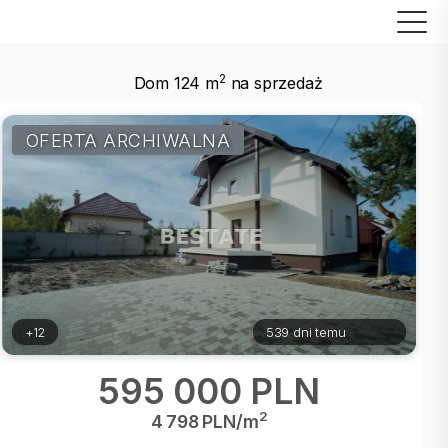
2
Dom 124 m
na sprzedaż
OFERTA ARCHIWALNA
+12
539 dni temu
595 000 PLN
2
4 798 PLN/m