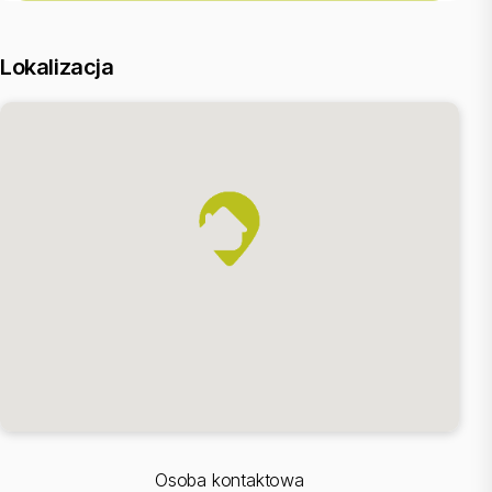
NOTA PRAWNA
Opis oferty zawarty na stronie internetowej sporządzany jest na
podstawie oględzin nieruchomości oraz informacji uzyskanych od
Lokalizacja
właściciela, może podlegać aktualizacji i nie stanowi oferty
określonej w art. 66 i następnych K.C.
Oferta wysłana z systemu Galactica Virgo
Osoba kontaktowa