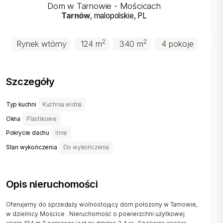
Dom w Tarnowie - Mościcach
Tarnów
, malopolskie
, PL
2
2
Rynek wtórny
124 m
340 m
4 pokoje
Szczegóły
Typ kuchni
Kuchnia widna
Okna
Plastikowe
Pokrycie dachu
Inne
Stan wykończenia
Do wykończenia
Opis nieruchomości
Oferujemy do sprzedaży wolnostojący dom położony w Tarnowie,
w dzielnicy Mościce . Nieruchomość o powierzchni użytkowej