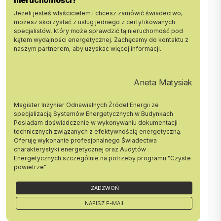
Dojazd drogą asfaltową.
Jeżeli jesteś właścicielem i chcesz zamówić świadectwo,
W sąsiedztwie domy jednorodzinne.
możesz skorzystać z usług jednego z certyfikowanych
Szybki dojazd do autostrady.
specjalistów, który może sprawdzić tą nieruchomość pod
Cena: 595 000 zł (do negocjacji)
kątem wydajności energetycznej. Zachęcamy do kontaktu z
naszym partnerem, aby uzyskac więcej informacji.
Możliwość zamiany na inną nieruchomość.
Oferta godna uwagi !!!
Zapraszam na prezentację !!!
Aneta Matysiak
Zapewniamy kompleksową obsługę, najlepsze kredyty hipoteczne,
Magister Inżynier Odnawialnych Źródeł Energii ze
bezpieczną transakcję. Jesteśmy z Tobą na każdym etapie zakupu,
specjalizacją Systemów Energetycznych w Budynkach
od prezentacji do przekazania kluczy.
Posiadam doświadczenie w wykonywaniu dokumentacji
technicznych związanych z efektywnością energetyczną.
Nr oferty: DS-14242
Oferuję wykonanie profesjonalnego Świadectwa
charakterystyki energetycznej oraz Audytów
Zadzwoń do mnie: Małgorzata Janicka
Energetycznych szczególnie na potrzeby programu "Czyste
tel.: +48500130454
powietrze"
tel.: +48146888070
e-mail: mjanicka@bestate.com.pl
ZADZWOŃ
BESTATE Tarnów
www.bestate.com.pl
NAPISZ E-MAIL