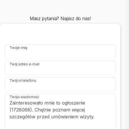
Podłoga łazienki: gres |
Wyposażenie łazienki: WC, wanna, umywalka, pralka, lustro |
Ściany łazienki: glazura |
Masz pytania? Napisz do nas!
Liczba WC: 3 |
Glazura WC: nowego typu |
Podłoga WC: gres |
Ściany WC: glazura |
Liczba przedpokoi: 3 |
Podłoga przedpokoi: gres |
Twoje imię
::LINK DO STRONY |
Twój adres e-mail
sadurscy.pl/offer/BS1-DS-300640
Twój nr telefonu
Zobacz Wirtualny Spacer: https://my.matterport.com/show/?
m=zdHc6YBQp2d
Twoja wiadomość
::KONTAKT DO AGENTA |
Adam Kubala |
+48 510-131-177 |
adam@sadurscy.pl
::DANE BIURA |