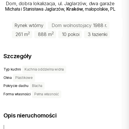
Dom, dobra lokalizacja, ul. Jaglarzów, dwa garaże
Michała i Stanisława Jaglarzów
,
Kraków
, malopolskie
, PL
Rynek wtórny
Dom wolnostojacy
1988 r.
2
2
261 m
888 m
10 pokoi
3 łazienki
Szczegóły
Typ kuchni
Kuchnia oddzielna widna
Okna
Plastikowe
Pokrycie dachu
Blacha
Forma własności
Pełna własność
Opis nieruchomości
|