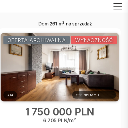
2
Dom 261 m
na sprzedaż
OFERTA ARCHIWALNA
WYŁĄCZNOŚĆ
+14
556 dni temu
1 750 000 PLN
2
6 705 PLN/m