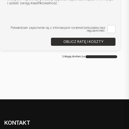
i ustalić swoją kwalifikowalność.
Potwierdzam zapoznanie się z informacjami na temat kalkulatora oraz
regulaminem.
OBLICZ RATĘ I KOSZTY
Usługę dostarcza
KONTAKT