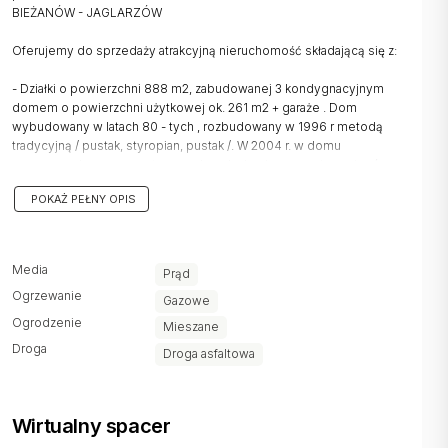
BIEŻANÓW - JAGLARZÓW
Oferujemy do sprzedaży atrakcyjną nieruchomość składającą się z:
- Działki o powierzchni 888 m2, zabudowanej 3 kondygnacyjnym
domem o powierzchni użytkowej ok. 261 m2 + garaże . Dom
wybudowany w latach 80 - tych , rozbudowany w 1996 r metodą
tradycyjną / pustak, styropian, pustak /. W 2004 r. w domu
przeprowadzono remont generalny obejmujący wymianę pionów,
instalacji. Poddasze ocieplone jest wełną mineralną, dach pokryty
POKAŻ PEŁNY OPIS
blachą ocynkowaną. Działka zagospodarowana, obsadzona tujami ,
podjazdy wyłożone kostką brukową.
Dom został podzielony na cztery oddzielne mieszkania z kuchniami,
Media
Prąd
łazienkami, oddzielnymi licznikami gazu i prądu oraz oddzielnymi
Ogrzewanie
wejściami.
Gazowe
Dwa mieszkania , posiadające jedno wejście z klatki schodowej są
Ogrodzenie
Mieszane
wspólnie opomiarowane i mogą stanowić jedno mieszkanie o
Droga
Droga asfaltowa
powierzchni 124,1 m2.
Powierzchnie lokali:
Wirtualny spacer
Mieszkanie nr 1 - 62,7 m2