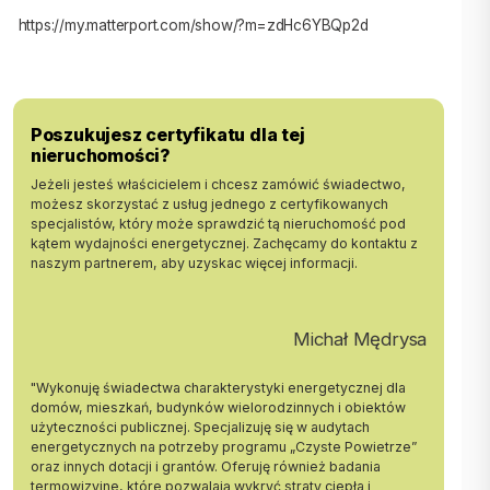
Mieszkanie nr 2 - 74,7 m2
Mieszkanie nr 3 - 124,1 m2 / dwa mieszkania /
https://my.matterport.com/show/?m=zdHc6YBQp2d
W bryle domu znajdują się również dwa garaże o powierzchniach: 45
i 39 m2.
Nieruchomość znajduje się w spokojnym rejonie niskiej,
Poszukujesz certyfikatu dla tej
jednorodzinnej zabudowy.
nieruchomości?
Jeżeli jesteś właścicielem i chcesz zamówić świadectwo,
Rozkład i charakter zabudowy zapewnia możliwość wykorzystania do
możesz skorzystać z usług jednego z certyfikowanych
celów własnych, a także jako siedziba firmy lub na wynajem.
specjalistów, który może sprawdzić tą nieruchomość pod
kątem wydajności energetycznej. Zachęcamy do kontaktu z
Bardzo dobry wyjazd w kierunku Krakowa, a także obwodnicę. Do
naszym partnerem, aby uzyskac więcej informacji.
przystanków autobusowych przy ul. Bieżanowskiej i Sucharskiego
kilka minut pieszo.
Uregulowany stan prawny. W domu, po sprzedaży, może pozostać
Michał Mędrysa
obecnie znajdujące się wyposażenie.
"Wykonuję świadectwa charakterystyki energetycznej dla
UWAGA - JEST MOŻLIWOŚĆ DOKUPIENIA PRZYLEGAJĄCEJ DZIAŁKI
domów, mieszkań, budynków wielorodzinnych i obiektów
O POW. 350 M2.
użyteczności publicznej. Specjalizuję się w audytach
energetycznych na potrzeby programu „Czyste Powietrze”
Prezentacja nieruchomości po podpisaniu umowy pośrednictwa
oraz innych dotacji i grantów. Oferuję również badania
jest bezpłatna.
termowizyjne, które pozwalają wykryć straty ciepła i