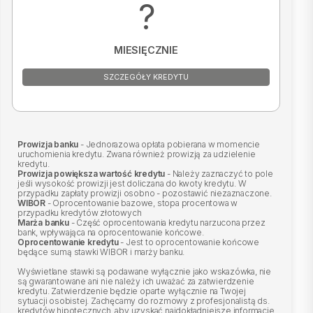
?
MIESIĘCZNIE
SZCZEGÓŁY KREDYTU
Prowizja banku
- Jednorazowa opłata pobierana w momencie
uruchomienia kredytu. Zwana również prowizją za udzielenie
kredytu.
Prowizja powiększa wartość kredytu
- Należy zaznaczyć to pole
jeśli wysokość prowizji jest doliczana do kwoty kredytu. W
przypadku zapłaty prowizji osobno - pozostawić niezaznaczone.
WIBOR
- Oprocentowanie bazowe, stopa procentowa w
przypadku kredytów złotowych
Marża banku
- Część oprocentowania kredytu narzucona przez
bank, wpływająca na oprocentowanie końcowe.
Oprocentowanie kredytu
- Jest to oprocentowanie końcowe
będące sumą stawki WIBOR i marży banku.
Wyświetlane stawki są podawane wyłącznie jako wskazówka, nie
są gwarantowane ani nie należy ich uważać za zatwierdzenie
kredytu. Zatwierdzenie będzie oparte wyłącznie na Twojej
sytuacji osobistej. Zachęcamy do rozmowy z profesjonalistą ds.
kredytów hipotecznych, aby uzyskać najdokładniejsze informacje