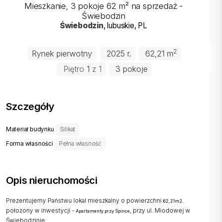
Mieszkanie, 3 pokoje 62 m² na sprzedaż -
Świebodzin
Świebodzin
, lubuskie
, PL
2
Rynek pierwotny
2025 r.
62,21 m
Piętro
1
z 1
3 pokoje
Szczegóły
Materiał budynku
Silikat
Forma własności
Pełna własność
Opis nieruchomości
Prezentujemy Państwu lokal mieszkalny o powierzchni
.
62,21m2
położony w inwestycji -
, przy ul. Miodowej w
Apartamenty przy Spince
Świebodzinie.