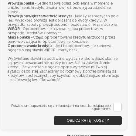
Prowizja banku
- Jednorazowa opłata pobierana w momencie
uruchomienia kredytu. Zwana również prowizją za udzielenie
kredytu.
Prowizja powiększa wartość kredytu
- Należy zaznaczyć to pole
jeśli wysokość prowizji jest doliczana do kwoty kredytu. W
przypadku zapłaty prowizji osobno - pozostawić niezaznaczone.
WIBOR
- Oprocentowanie bazowe, stopa procentowa w
przypadku kredytów złotowych
Marża banku
- Część oprocentowania kredytu narzucona przez
bank, wpływająca na oprocentowanie końcowe.
Oprocentowanie kredytu
- Jest to oprocentowanie końcowe
będące sumą stawki WIBOR i marży banku.
Wyświetlane stawki są podawane wyłącznie jako wskazówka, nie
są gwarantowane ani nie należy ich uważać za zatwierdzenie
kredytu. Zatwierdzenie będzie oparte wyłącznie na Twojej
sytuacji osobistej. Zachęcamy do rozmowy z profesjonalistą ds.
kredytów hipotecznych, aby uzyskać najdokładniejsze informacje
i ustalić swoją kwalifikowalność.
Potwierdzam zapoznanie się z informacjami na temat kalkulatora oraz
regulaminem.
OBLICZ RATĘ I KOSZTY
Usługę dostarcza