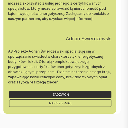
- Sypialnia - 8,34m2
możesz skorzystać z usług jednego z certyfikowanych
specjalistów, który może sprawdzić tą nieruchomość pod
STANDARD BUDYNKU:
kątem wydajności energetycznej. Zachęcamy do kontaktu z
- Ławy fundamentowe - żelbetowe
naszym partnerem, aby uzyskac więcej informacji.
- Ściany - bloczki betonowe
- Stropy - płyta żerańska kanałowa
- Schody - żelbetowe wylewane
Adrian Świerczewski
- Balkony - wylewane żelbetowe przygotowane do okładzin (pod
deskę kompozytową).
- Balustrady balkonowe - stalowe malowane
AS Projekt– Adrian Świerczewski specjalizuję się w
- Kominy - spalinowe i wentylacyjne z pustaków systemowych,
sporządzaniu świadectw charakterystyki energetycznej
budynków i lokali. Oferuję kompleksową usługę
- Dach dwuspadowy o kącie nachylenia 30 stopni, kryty dachówką
przygotowania certyfikatów energetycznych zgodnych z
ceramiczną
obowiązującymi przepisami. Działam na terenie całego kraju,
- Rynny i rury spustowe - ocynkowane, malowane
zapewniając konkurencyjne ceny, brak dodatkowych opłat
- Elewacje -tynk sylikatowo - sylikonowy, styropian gr. 15
oraz szybką realizację zleceń.
- Parapety zewnętrzne - z blachy powlekanej
- Stolarka okienna i balkonowa - Systemowa PCV typu Aluplast,
pakiet trzyszybowy. (Zamontowane skrzynki pod rolety zewnętrzne
ZADZWOŃ
oraz doprowadzona instalacja elektryczna)
NAPISZ E-MAIL
STANDARD MIESZKANIA:
- Drzwi wejściowe do mieszkania - zewnętrzne antywłamaniowe
- Podłogi i posadzki - wylewka betonowa
- Tynki wewnętrzne - gipsowe maszynowe