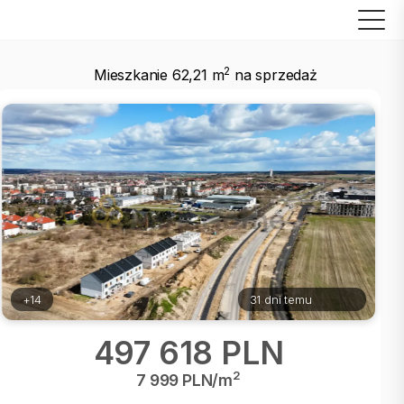
2
Mieszkanie 62,21 m
na sprzedaż
+14
31 dni temu
497 618 PLN
2
7 999 PLN/m