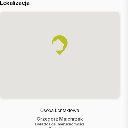
Lokalizacja
- Instalacja elektryczna - bez gniazd i włączników
- Tablica uzbrojona
- Instalacja wody zimnej i ciepłej - bez białego montażu
- Instalacja kanalizacji sanitarnej - rozprowadzenie z rur PVC
- Instalacja centralnego ogrzewania - rozprowadzenie z rur
systemowe,
- piec gazowy kondensacyjny dwufunkcyjny,
- grzejniki aluminiowe
- Instalacja telewizyjna - wyprowadzenie jednego punktu w
mieszkaniu (bez osprzętu )
- Instalacja internetowa - wyprowadzone rury osłonowe do jednego
punktu (bez osprzętu)
- Instalacja wentylacji mieszkań - mechaniczna (rekuperacja)
- Możliwość zagospodarowania poddasza
ZAGOSPODAROWANIE TERENU:
- Działki z ogrodzeniem panelowym
- Podjazdy i podejścia do budynków wykonane z kostki betonowej
gr. 6cm
- Droga wewnętrzna wykończona kostką betonową gr. 6cm
Osoba kontaktowa
- Dojazd do nieruchomości drogą utwardzoną
Grzegorz Majchrzak
Doradca ds. nieruchomości
Mieszkanie zostanie oddane do samodzielnego wykończenia m.in.