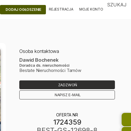
SZUKAJ
REJESTRACJA
MOJE KONTO
DODAJ OGŁOSZENIE
Osoba kontaktowa
Dawid Bochenek
Doradca ds. nieruchomości
Bestate Nieruchomości Tarnów
ZADZWOŃ
NAPISZ E-MAIL
OFERTA NR
1724359
BEST-GS-12698-8