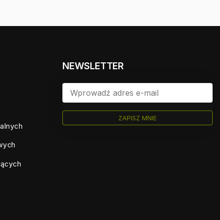
NEWSLETTER
ZAPISZ MNIE
ualnych
owych
jących