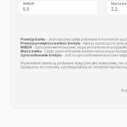
WIBOR
Marża ba
Prowizja banku
- Jednorazowa opłata pobierana w momencie urucho
Prowizja powiększa wartość kredytu
- Należy zaznaczyć to pole j
WIBOR
- Oprocentowanie bazowe, stopa procentowa w przypadku
Marża banku
- Część oprocentowania kredytu narzucona przez ba
Oprocentowanie kredytu
- Jest to oprocentowanie końcowe będą
Wyświetlane stawki są podawane wyłącznie jako wskazówka, nie są 
Zachęcamy do rozmowy z profesjonalistą ds. kredytów hipotecznych
Po