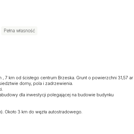
Pełna własność
 7 km od ścisłego centrum Brzeska. Grunt o powierzchni 31,57 ar 
siedztwie domy, pola i zadrzewienia.
i.
abudowy dla inwestycji polegającej na budowie budynku
 m). Około 3 km do węzła autostradowego.
Sprawnie przygotujemy dla Ciebie dokumenty do zakupu, a z naszy