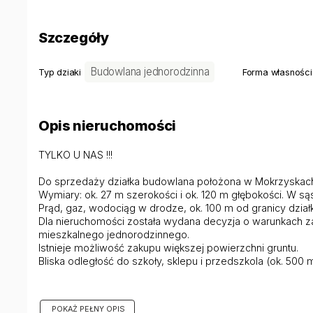
Szczegóły
Budowlana jednorodzinna
Typ dziaki
Forma własności
Opis nieruchomości
TYLKO U NAS !!!
Do sprzedaży działka budowlana położona w Mokrzyskach ,
Wymiary: ok. 27 m szerokości i ok. 120 m głębokości. W są
Prąd, gaz, wodociąg w drodze, ok. 100 m od granicy działk
Dla nieruchomości została wydana decyzja o warunkach z
mieszkalnego jednorodzinnego.
Istnieje możliwość zakupu większej powierzchni gruntu.
Bliska odległość do szkoły, sklepu i przedszkola (ok. 500
Oferta godna uwagi !!! Zapraszam na prezentację !!!
Jesteśmy z Tobą od prezentacji do przekazania kluczy. 
POKAŻ PEŁNY OPIS