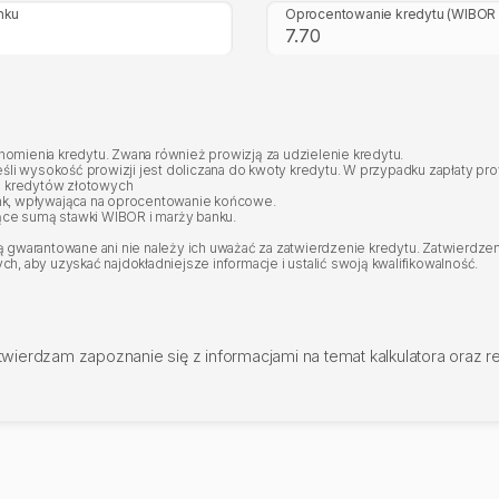
nku
Oprocentowanie kredytu
(WIBOR 
mienia kredytu. Zwana również prowizją za udzielenie kredytu.
eśli wysokość prowizji jest doliczana do kwoty kredytu. W przypadku zapłaty p
 kredytów złotowych
nk, wpływająca na oprocentowanie końcowe.
ce sumą stawki WIBOR i marży banku.
gwarantowane ani nie należy ich uważać za zatwierdzenie kredytu. Zatwierdzeni
, aby uzyskać najdokładniejsze informacje i ustalić swoją kwalifikowalność.
twierdzam zapoznanie się z informacjami na temat kalkulatora oraz 