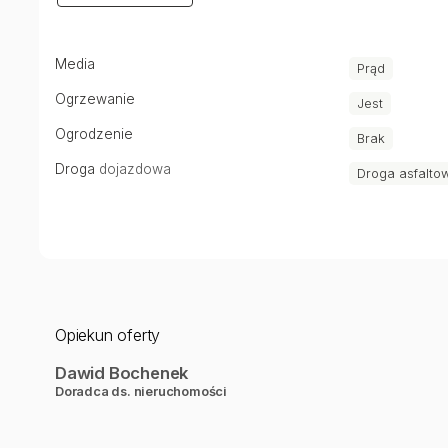
doradcą finansowym wybierzesz najlepszą ofertę kredytu
Nr oferty: GS-12698
Media
Prąd
Zadzwoń do mnie:
Ogrzewanie
Jest
Bochenek Dawid
Ogrodzenie
Brak
tel.: +48500130465
Droga
dojazdowa
Droga asfalto
tel.: +48146888070
e-mail: dbochenek@bestate.com.pl
BESTATE Tarnów
www.bestate.com.pl
Opiekun oferty
Oferta wysłana z systemu Galactica Virgo
Dawid Bochenek
Doradca ds. nieruchomości