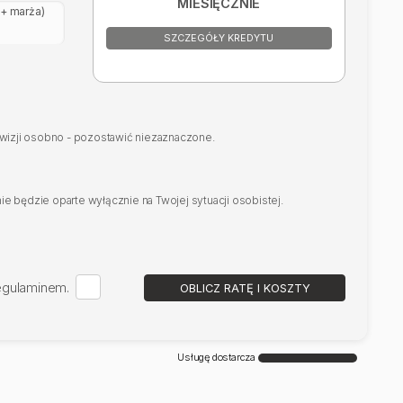
MIESIĘCZNIE
+ marża)
SZCZEGÓŁY KREDYTU
rowizji osobno - pozostawić niezaznaczone.
e będzie oparte wyłącznie na Twojej sytuacji osobistej.
regulaminem.
OBLICZ RATĘ I KOSZTY
Usługę dostarcza