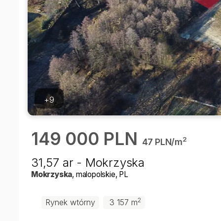
+9
149 000 PLN
2
47 PLN/m
31,57 ar - Mokrzyska
Mokrzyska
, malopolskie
, PL
2
Rynek wtórny
3 157 m