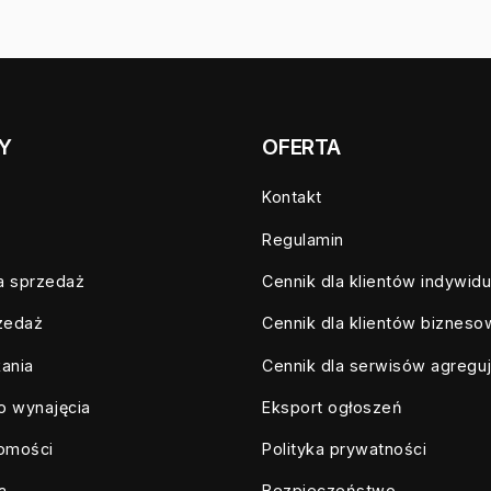
Y
OFERTA
Kontakt
Regulamin
a sprzedaż
Cennik dla klientów indywid
zedaż
Cennik dla klientów biznes
ania
Cennik dla serwisów agregu
o wynajęcia
Eksport ogłoszeń
homości
Polityka prywatności
a
Bezpieczeństwo