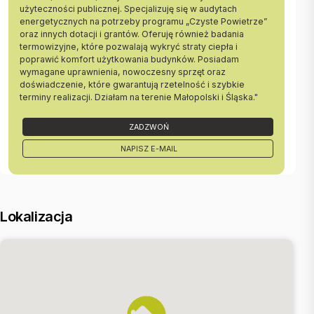
SUV).
użyteczności publicznej. Specjalizuję się w audytach
energetycznych na potrzeby programu „Czyste Powietrze”
Czynsz 621 zł / 1 os. (zaw.m.in. opłatę za zimną i ciepłą wodę, CO,
oraz innych dotacji i grantów. Oferuję również badania
administrację, f.remontowy, garaż, kom.lok)
termowizyjne, które pozwalają wykryć straty ciepła i
poprawić komfort użytkowania budynków. Posiadam
W cenie mieszkania wliczone są meble widoczne na zdjęciach
wymagane uprawnienia, nowoczesny sprzęt oraz
dzięki czemu mieszkanie od razu nadaje się do wprowadzki przez
doświadczenie, które gwarantują rzetelność i szybkie
nowego właściciela!
terminy realizacji. Działam na terenie Małopolski i Śląska."
Cena: 685 tys zł + 40 tys zł m.parkingowe + 10 tys zł kom.lok.
ZADZWOŃ
Zadzwoń i już dziś umów się na prezentacje mieszkania!
NAPISZ E-MAIL
Zapraszam do kontaktu:
+ 48 505 083 150 - Julia Tarkowska
Lokalizacja
Prezentacja nieruchomości po podpisaniu umowy pośrednictwa
jest bezpłatna.
::DODATKOWE INFORMACJE |
Rodzaj budynku: nowe budownictwo |
Dozór budynku: monitoring |
Głośność: ciche |
Plac zabaw: TAK |