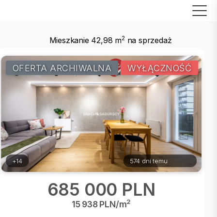
2
Mieszkanie 42,98 m
na sprzedaż
OFERTA ARCHIWALNA
WYŁĄCZNOŚĆ
+14
574 dni temu
685 000 PLN
2
15 938 PLN/m