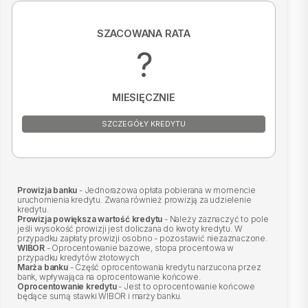
SZACOWANA RATA
?
MIESIĘCZNIE
SZCZEGÓŁY KREDYTU
Prowizja banku
- Jednorazowa opłata pobierana w momencie
uruchomienia kredytu. Zwana również prowizją za udzielenie
kredytu.
Prowizja powiększa wartość kredytu
- Należy zaznaczyć to pole
jeśli wysokość prowizji jest doliczana do kwoty kredytu. W
przypadku zapłaty prowizji osobno - pozostawić niezaznaczone.
WIBOR
- Oprocentowanie bazowe, stopa procentowa w
przypadku kredytów złotowych
Marża banku
- Część oprocentowania kredytu narzucona przez
bank, wpływająca na oprocentowanie końcowe.
Oprocentowanie kredytu
- Jest to oprocentowanie końcowe
będące sumą stawki WIBOR i marży banku.