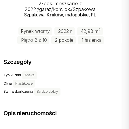
2-pok. mieszkanie z
2022r/garaż/kom.lok./Szpakowa
Szpakowa
,
Kraków
, małopolskie
, PL
2
Rynek wtórny
2022 r.
42,98 m
Piętro
2
z 10
2 pokoje
1 łazienka
Szczegóły
Typ kuchni
Aneks
Okna
Plastikowe
Stan wykończenia
Bardzo dobry
Opis nieruchomości
|