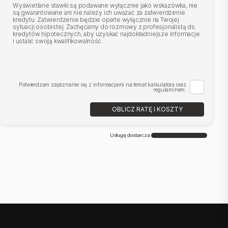
Wyświetlane stawki są podawane wyłącznie jako wskazówka, nie
są gwarantowane ani nie należy ich uważać za zatwierdzenie
kredytu. Zatwierdzenie będzie oparte wyłącznie na Twojej
sytuacji osobistej. Zachęcamy do rozmowy z profesjonalistą ds.
kredytów hipotecznych, aby uzyskać najdokładniejsze informacje
i ustalić swoją kwalifikowalność.
Potwierdzam zapoznanie się z informacjami na temat kalkulatora oraz
regulaminem.
OBLICZ RATĘ I KOSZTY
Usługę dostarcza