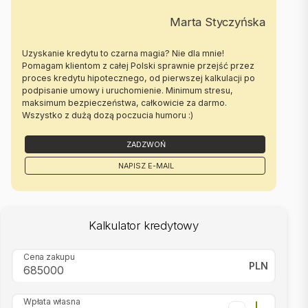
Pośrednik odpowiedzialny zawodowo za wykonanie umowy
Marta Styczyńska
pośrednictwa: Dariusz Sadurski (licencja nr: 803)
|
Uzyskanie kredytu to czarna magia? Nie dla mnie!
Oferta wysłana z systemu Galactica Virgo
Pomagam klientom z całej Polski sprawnie przejść przez
proces kredytu hipotecznego, od pierwszej kalkulacji po
podpisanie umowy i uruchomienie. Minimum stresu,
maksimum bezpieczeństwa, całkowicie za darmo.
Wszystko z dużą dozą poczucia humoru :)
ZADZWOŃ
NAPISZ E-MAIL
Kalkulator kredytowy
Cena zakupu
PLN
Wpłata własna